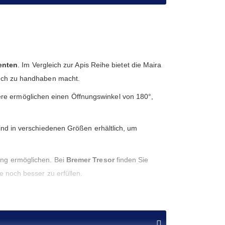
enten
. Im Vergleich zur Apis Reihe bietet die Maira
nfach zu handhaben macht.
re ermöglichen einen Öffnungswinkel von 180°,
sind in verschiedenen Größen erhältlich, um
rung ermöglichen. Bei
Bremer Tresor
finden Sie
e noch besser zu erfüllen.
itslösung setzen. Vertrauen Sie auf die langjährige
n Sie auf
Qualität
,
Sicherheit
und zuverlässigen