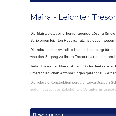
Maira - Leichter Treso
Die
Maira
bietet eine hervorragende Lösung für di
Serie einen leichten Feuerschutz, ist jedoch wesen
Die robuste mehrwandige Konstruktion sorgt für m
was den Zugang zu Ihrem Tresorinhalt besonders k
Jeder Tresor der Maira ist nach
Sicherheitsstufe 
unterschiedlichen Anforderungen gerecht zu werde
Die robuste Konstruktion sorgt für zuverlässigen S
zudem passendes Zubehör wie
Verankerungsmate
Die Maira ist die ideale Wahl für alle, die auf
zuverl
Expertise von
Bremer Tresor
, die seit 1978 hochwe
Schutz für Ihre wertvollsten Besitztümer.
Bewertungen