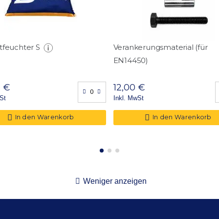
35,00 Stk.
4,00 Stk.
173 x 53
tfeuchter S
Verankerungsmaterial (für
EN14450)
0 €
12,00 €
St
Inkl. MwSt
In den Warenkorb
In den Warenkorb
Weniger anzeigen