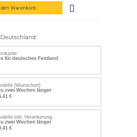
 den Warenkorb
 Deutschland:
einkante
s für deutsches Festland
stelle (Wunschort)
s zu zwei Wochen länger
5,41 €
telle inkl. Verankerung
s zu zwei Wochen länger
0,41 €