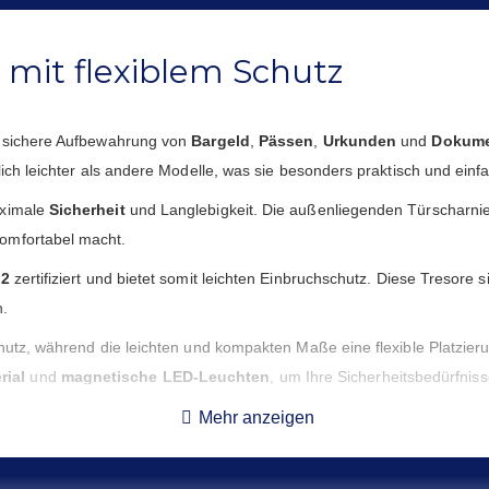
r mit flexiblem Schutz
e sichere Aufbewahrung von
Bargeld
,
Pässen
,
Urkunden
und
Dokum
tlich leichter als andere Modelle, was sie besonders praktisch und ei
aximale
Sicherheit
und Langlebigkeit. Die außenliegenden Türscharnie
omfortabel macht.
S2
zertifiziert und bietet somit leichten Einbruchschutz. Diese Tresore 
n.
chutz, während die leichten und kompakten Maße eine flexible Platzie
rial
und
magnetische LED-Leuchten
, um Ihre Sicherheitsbedürfniss
ässigen Schutz
,
erstklassige Verarbeitung
und eine leichte Sicherhe
Mehr anzeigen
rtige Sicherheitslösungen entwickelt und anbietet. Mit der Maira setze