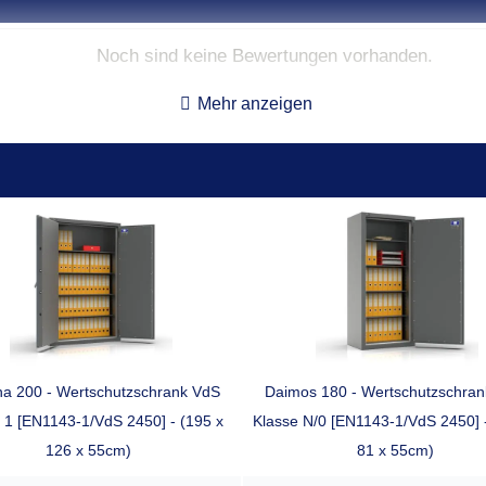
Noch sind keine Bewertungen vorhanden.
Mehr anzeigen
Innenmaße**
Gewicht
Volumen
Anzahl 
 x 35 x 29 cm
59,0 kg
23 l
3
 x 35 x 29 cm
68,0 kg
34 l
4
 x 35 x 29 cm
84,0 kg
55 l
6
 x 35 x 29 cm
100,0 kg
70 l
8
 x 56 x 34 cm
178,0 kg
202 l
21
na 200 - Wertschutzschrank VdS
Daimos 180 - Wertschutzschra
 1 [EN1143-1/VdS 2450] - (195 x
Klasse N/0 [EN1143-1/VdS 2450] 
 x 56 x 34 cm
217,0 kg
271 l
28
126 x 55cm)
81 x 55cm)