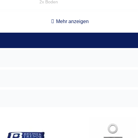
2x Boden
Außenliegend
Mehr anzeigen
180°
Ja
12cm
268,00 kg
rechts
Hängegriff aus Metall, 6 cm vorstehend (BT-80274
188 x 71 x 53
172 x 56 x 34
339,00 l