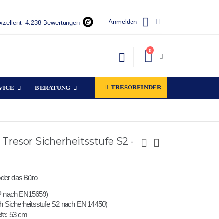
Anmelden
xzellent
4.238 Bewertungen
Artikel
0
Warenkorb
TRESORFINDER
VICE
BERATUNG
r Tresor Sicherheitsstufe S2 -
oder das Büro
P nach EN15659)
rch Sicherheitsstufe S2 nach EN 14450)
efe: 53 cm