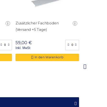
Zusätzlicher Fachboden
Innentresor
(Versand +5 Tage)
59,00 €
139,00 €
Inkl. MwSt
Inkl. MwSt
In den Warenkorb
In