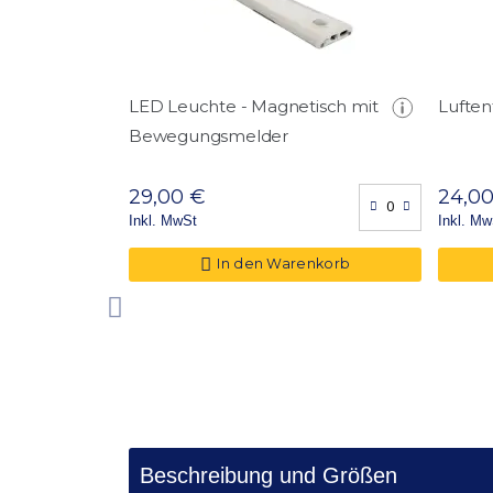
Ordner Kapazität
Fachböden
Türdurchgangmaße (HxB) in cm
LED Leuchte - Magnetisch mit
Luften
Bewegungsmelder
29,00 €
24,0
Inkl. MwSt
Inkl. Mw
In den Warenkorb
Beschreibung und Größen