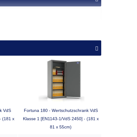
Ordner
Fachboden
Preis
1
699,00 €
1
799,00 €
1
899,00 €
1
939,00 €
2
1.249,00 €
nk VdS
Fortuna 180 - Wertschutzschrank VdS
- (181 x
Klasse 1 [EN1143-1/VdS 2450] - (181 x
3
1.539,00 €
81 x 55cm)