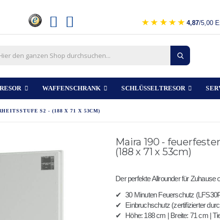
4,87
/5,00 E
RESOR
WAFFENSCHRANK
SCHLÜSSELTRESOR
SER
EITSSTUFE S2 - (188 X 71 X 53CM)
Maira 190 - feuerfeste
(188 x 71 x 53cm)
Der perfekte Allrounder für Zuhause 
✔
30 Minuten Feuerschutz (LFS30
✔
Einbruchschutz (zertifizierter du
✔
Höhe: 188 cm | Breite: 71 cm | Ti