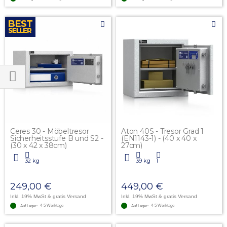
Einkaufen
Einkaufen
nach
nach
Ceres 30 - Möbeltresor
Aton 40S - Tresor Grad 1
Sicherheitsstufe B und S2 -
(EN1143-1) - (40 x 40 x
(30 x 42 x 38cm)
27cm)
32 kg
39 kg
1
249,00 €
449,00 €
Inkl. 19% MwSt
& gratis Versand
Inkl. 19% MwSt
& gratis Versand
4-5 Werktage
4-5 Werktage
Auf Lager:
Auf Lager: