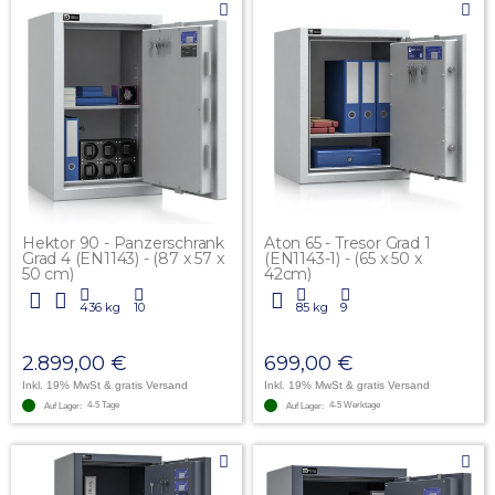
Hektor 90 - Panzerschrank
Aton 65 - Tresor Grad 1
Grad 4 (EN1143) - (87 x 57 x
(EN1143-1) - (65 x 50 x
50 cm)
42cm)
436 kg
10
85 kg
9
2.899,00 €
699,00 €
Inkl. 19% MwSt
& gratis Versand
Inkl. 19% MwSt
& gratis Versand
4-5 Tage
4-5 Werktage
Auf Lager:
Auf Lager: