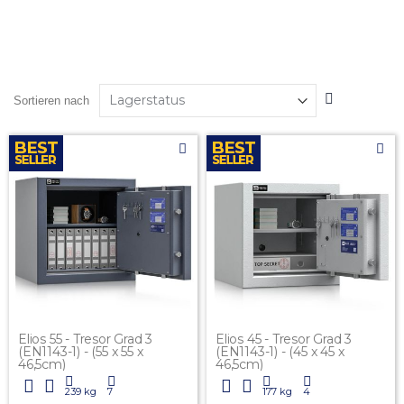
In
Sortieren nach
absteigender
Reihenfolge
Elios 55 - Tresor Grad 3
Elios 45 - Tresor Grad 3
(EN1143-1) - (55 x 55 x
(EN1143-1) - (45 x 45 x
46,5cm)
46,5cm)
239 kg
7
177 kg
4