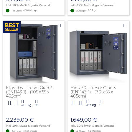
Inkl. 19% MwSt
& gratis Versand
Inkl. 19% MwSt
& gratis Versand
4-5 Werktage
4-5 Tage
Auf Lager:
Auf Lager:
Elios 105 - Tresor Grad 3
Elios 70 - Tresor Grad 3
(EN1143-1) - (105 x 55 x
(EN1143-1) - (70 x 55 x
46,5cm)
46,5cm)
401 kg
15
287 kg
9
2.239,00 €
1.649,00 €
Inkl. 19% MwSt
& gratis Versand
Inkl. 19% MwSt
& gratis Versand
4-5 Werktage
4-5 Werktage
Auf Lager:
Auf Lager: