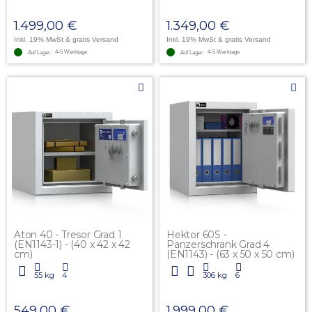
1.499,00 €
1.349,00 €
Inkl. 19% MwSt
& gratis Versand
Inkl. 19% MwSt
& gratis Versand
4-5 Werktage
4-5 Werktage
Auf Lager:
Auf Lager:
Aton 40 - Tresor Grad 1
Hektor 60S -
(EN1143-1) - (40 x 42 x 42
Panzerschrank Grad 4
cm)
(EN1143) - (63 x 50 x 50 cm)
55 kg
4
306 kg
6
549,00 €
1.999,00 €