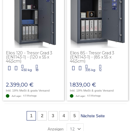
Elios 120 - Tresor Grad 3
Elios 85 - Tresor Grad 3
(EN1143-1) - (120 x 55 x
(EN1143-1) - (85 x 55 x
46,5cm)
46,5cm)
450 kg
18
335 kg
12
2.399,00 €
1.839,00 €
Inkl. 19% MwSt
& gratis Versand
Inkl. 19% MwSt
& gratis Versand
4-5 Werktage
4-5 Werktage
Auf Lager:
Auf Lager:
Seite
Sie lesen gerade Seite
Seite
Seite
Seite
Seite
1
2
3
4
5
Seite
Nächste Seite
Anzeigen