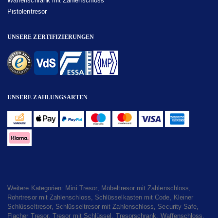
Waffenschrank mit Zahlenschloss
Pistolentresor
UNSERE ZERTIFIZIERUNGEN
UNSERE ZAHLUNGSARTEN
Weitere Kategorien:
Mini Tresor
,
Möbeltresor mit Zahlenschloss
,
Rohrtresor mit Zahlenschloss
,
Schlüsselkasten mit Code
,
Kleiner
Schlüsseltresor
,
Schlüsseltresor mit Zahlenschloss
,
Security Safe
,
Flacher Tresor
,
Tresor mit Schlüssel
,
Tresorschrank
,
Waffenschloss
,