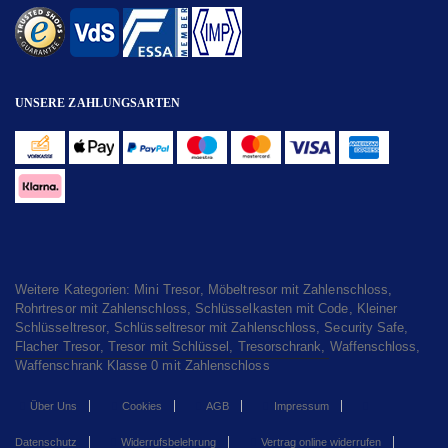
UNSERE ZAHLUNGSARTEN
Weitere Kategorien:
Mini Tresor
,
Möbeltresor mit Zahlenschloss
,
Rohrtresor mit Zahlenschloss
,
Schlüsselkasten mit Code
,
Kleiner
Schlüsseltresor
,
Schlüsseltresor mit Zahlenschloss
,
Security Safe
,
Flacher Tresor
,
Tresor mit Schlüssel
,
Tresorschrank
,
Waffenschloss
,
Waffenschrank Klasse 0 mit Zahlenschloss
Über Uns
Cookies
AGB
Impressum
Datenschutz
Widerrufsbelehrung
Vertrag online widerrufen