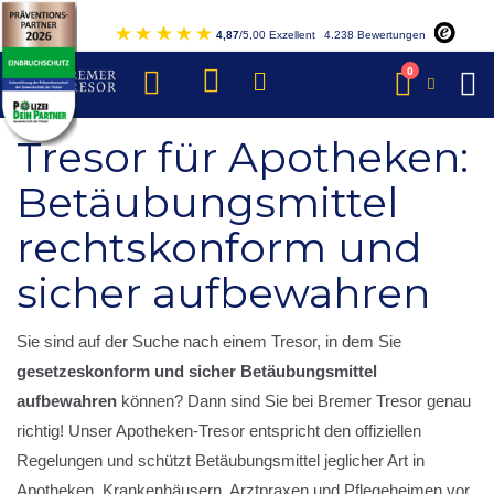
Direkt
4,87
/5,00 Exzellent
4.238 Bewertungen
zum
Inhalt
Artikel
0
Warenkorb
Tresor für Apotheken:
Betäubungsmittel
rechtskonform und
sicher aufbewahren
Sie sind auf der Suche nach einem Tresor, in dem Sie
gesetzeskonform und sicher Betäubungsmittel
aufbewahren
können? Dann sind Sie bei Bremer Tresor genau
richtig! Unser Apotheken-Tresor entspricht den offiziellen
Regelungen und schützt Betäubungsmittel jeglicher Art in
Apotheken, Krankenhäusern, Arztpraxen und Pflegeheimen vor