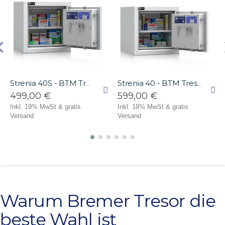
‹
Strenia 40S - BTM Tresor Grad 1 - (40 x 40 x 27cm)
Strenia 40 - BTM Tresor Grad 1 - (40 x 42 x 42cm)
499,00 €
599,00 €
Inkl. 19% MwSt
& gratis
Inkl. 19% MwSt
& gratis
Versand
Versand
Warum Bremer Tresor die
beste Wahl ist