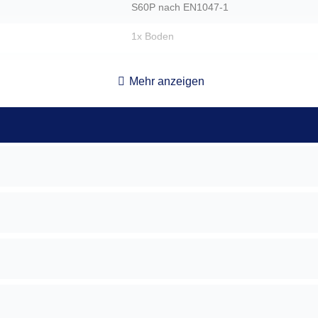
S60P nach EN1047-1
1x Boden
Außenliegend
Mehr anzeigen
180°
Ja
12cm
165,00 kg
rechts
Hängegriff aus Metall, 6 cm vorstehend 
78 x 47 x 44
67 x 35 x 29