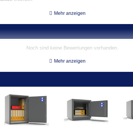
mer Tresor, die seit 1978 hochwertige Sicherheitslösungen entwickelt u
Mehr anzeigen
vorragenden Preis-Leistungs-Verhältnis. Mit der Jata setzen Sie auf Q
Noch sind keine Bewertungen vorhanden.
nnenmaße**
Gewicht
Volumen
Anzahl 
Mehr anzeigen
x 35 x 29 cm
105,0 kg
29 l
3
x 48 x 33 cm
128,0 kg
44 l
3
x 35 x 29 cm
115,0 kg
35 l
4
x 48 x 33 cm
144,0 kg
60 l
6