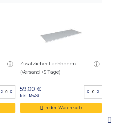
Zusätzlicher Fachboden
Innentresor
(Versand +5 Tage)
59,00 €
139,00 €
Inkl. MwSt
Inkl. MwSt
In den Warenkorb
In