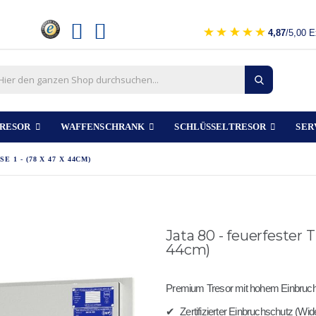
4,87
/5,00 E
RESOR
WAFFENSCHRANK
SCHLÜSSELTRESOR
SER
 1 - (78 X 47 X 44CM)
Jata 80 - feuerfester T
44cm)
Premium Tresor mit hohem Einbruch
✔
Zertifizierter Einbruchschutz (W