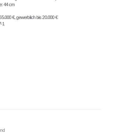
fe: 44 cm
5.000 €, gewerblich bis 20.000 €
7-1
)
and