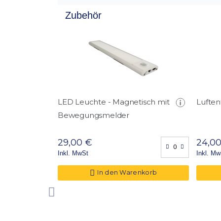
Volumen
Zubehör
Ordner Kapazität
Fachböden
Türdurchgangmaße (HxB) in cm
LED Leuchte - Magnetisch mit
Luften
Bewegungsmelder
29,00 €
24,0
Inkl. MwSt
Inkl. Mw
In den Warenkorb