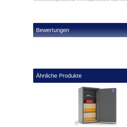
Vertrauen Sie auf die langjährige Expertise von Bre
Verarbeitung mit zuverlässigem Schutz und einem her
wertvollsten Besitztümer zu schützen.
Bewertungen
Alle Modelle der Serie Jata
Name
Außenmaße**
I
Jata 40
38 x 47 x 44 cm
27 
Ähnliche Produkte
Jata 40L
38 x 59 x 47 cm
28 
Jata 45
44 x 47 x 44 cm
33 
Jata 50L
48 x 59 x 47 cm
38 