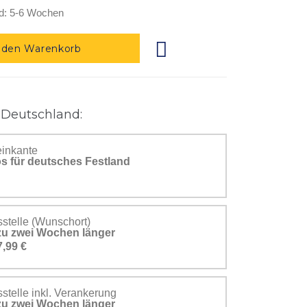
d: 5-6 Wochen
 den Warenkorb
 Deutschland:
einkante
s für deutsches Festland
stelle (Wunschort)
s zu zwei Wochen länger
7,99 €
telle inkl. Verankerung
s zu zwei Wochen länger