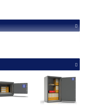
nd anbietet. Die Jata kombiniert erstklassige
ualität, Sicherheit und Zuverlässigkeit, um Ihre
Ordner
Fachboden
Preis
1
989,00 €
1
1.099,00 €
1
1.149,00 €
2
1.199,00 €