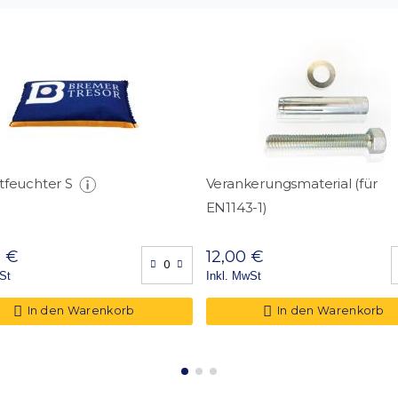
70,00 l
8,00 Stk.
2,00 Stk.
65 x 32
tfeuchter S
Verankerungsmaterial (für
EN1143-1)
0 €
12,00 €
St
Inkl. MwSt
In den Warenkorb
In den Warenkorb