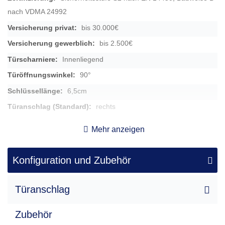
nach VDMA 24992
bis 30.000€
bis 2.500€
Innenliegend
90°
6,5cm
rechts
Klappgriff aus Kunststoff, 1,2 cm vorstehend
Mehr anzeigen
33,00 kg
60 x 42 x 36
Konfiguration und Zubehör
53 x 34 x 29,5
54,00 l
Türanschlag
1,00 Stk.
Zubehör
6,00 Stk.