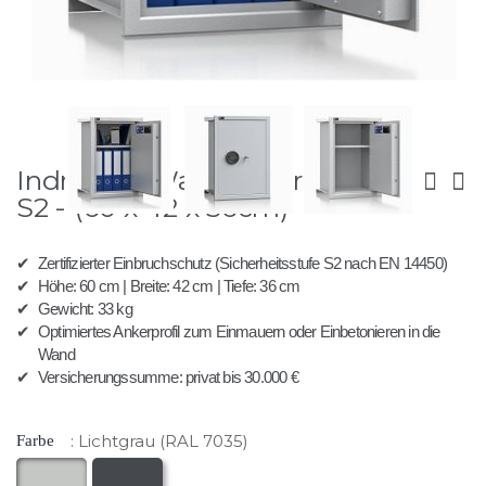
Zum
Indra 60 - Wandtresor Klasse
Anfang
der
S2 - (60 x 42 x 36cm)
Bildergalerie
springen
✔
Zertifizierter Einbruchschutz (Sicherheitsstufe S2 nach EN 14450)
✔
Höhe: 60 cm | Breite: 42 cm | Tiefe: 36 cm
✔
Gewicht: 33 kg
✔
Optimiertes Ankerprofil zum Einmauern oder Einbetonieren in die
Wand
✔
Versicherungssumme: privat bis 30.000 €
Lichtgrau (RAL 7035)
Farbe