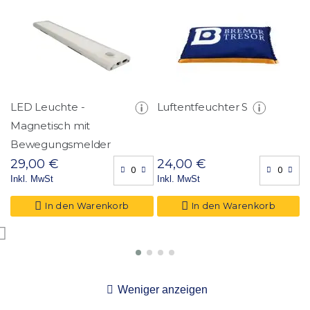
41 x 28
LED Leuchte -
Luftentfeuchter S
F
Magnetisch mit
D
Bewegungsmelder
(
29,00 €
24,00 €
2
Inkl. MwSt
Inkl. MwSt
I
In den Warenkorb
In den Warenkorb
Weniger anzeigen