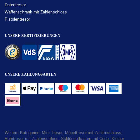
Datentresor
Waffenschrank mit Zahlenschloss
Pistolentresor
UNSERE ZERTIFIZIERUNGEN
UNSERE ZAHLUNGSARTEN
Weitere Kategorien:
Mini Tresor
,
Möbeltresor mit Zahlenschloss
,
Rohrtresor mit Zahlenschloss
,
Schlüsselkasten mit Code
,
Kleiner