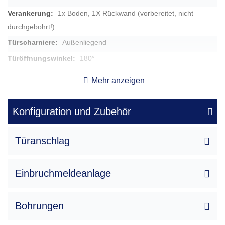
1x Boden, 1X Rückwand (vorbereitet, nicht
durchgebohrt!)
Außenliegend
180°
13,5cm
Mehr anzeigen
rechts
Hängegriff "Vesta", 7,9 cm vorstehend
Konfiguration und Zubehör
1.285,00 kg
181 x 84 x 57
Türanschlag
165 x 67 x 35
386,00 l
Einbruchmeldeanlage
42,00 Stk.
4,00 Stk.
Bohrungen
162 x 655