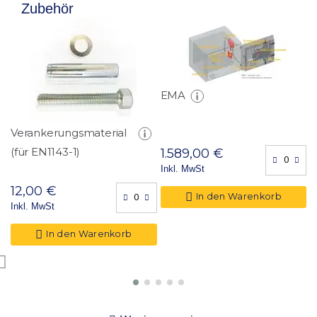
Zubehör
EMA
Verankerungsmaterial
F
(für EN1143-1)
D
1.589,00 €
Inkl. MwSt
(
12,00 €
2
In den Warenkorb
Inkl. MwSt
I
In den Warenkorb