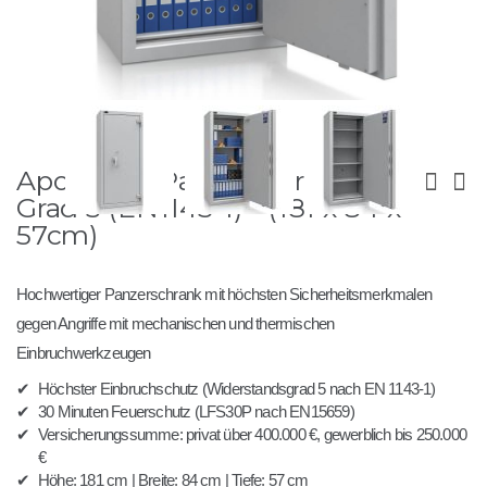
Zum
Apoll 180 - Panzerschrank
Anfang
der
Grad 5 (EN1143-1) - (181 x 84 x
Bildergalerie
57cm)
springen
Hochwertiger Panzerschrank mit höchsten Sicherheitsmerkmalen
gegen Angriffe mit mechanischen und thermischen
Einbruchwerkzeugen
✔
Höchster Einbruchschutz (Widerstandsgrad 5 nach EN 1143-1)
✔
30 Minuten Feuerschutz (LFS30P nach EN15659)
✔
Versicherungssumme: privat über 400.000 €, gewerblich bis 250.000
€
✔
Höhe: 181 cm | Breite: 84 cm | Tiefe: 57 cm