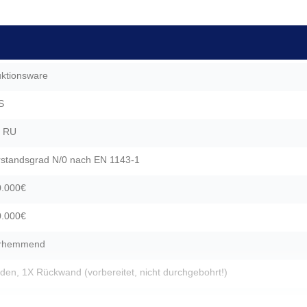
ktionsware
S
0 RU
standsgrad N/0 nach EN 1143-1
0.000€
0.000€
rhemmend
den, 1X Rückwand (vorbereitet, nicht durchgebohrt!)
nliegend