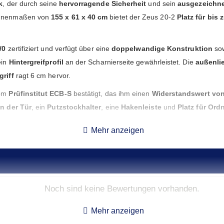
k
, der durch seine
hervorragende Sicherheit
und sein
ausgezeichne
nnenmaßen von
155 x 61 x 40 cm
bietet der Zeus 20-2
Platz für bis
/0
zertifiziert und verfügt über eine
doppelwandige Konstruktion
sow
ein
Hintergreifprofil
an der Scharnierseite gewährleistet. Die
außenli
griff
ragt 6 cm hervor.
vom
Prüfinstitut ECB-S
bestätigt, das ihm einen
Widerstandswert von
in der Tür
, ein
Putzstockhalter
, eine
Hakenleiste
und
Platz für Ord
g des Innenraums ermöglichen.
Mehr anzeigen
 der Zeus 20-2
232 kg
wiegt, dürfen bis zu
zehn Kurzwaffen
, eine
unb
 Boden und an der Rückwand
sind vorbereitet (nicht durchgebohrt),
ör, darunter
Verankerungsmaterial
,
zusätzliche Schlüssel
,
magneti
igenten Bauweise
und der
stabilen Konstruktion
ist der Zeus 20-2 d
Noch sind keine Bewertungen vorhanden.
Mehr anzeigen