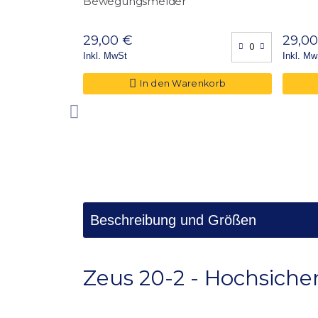
Bewegungsmelder
Waffeneinstellhöhe
155 c
werd
29,00 €
29,0
Inkl. MwSt
Inkl. Mw
Zulässigkeit
unbeg
In den Warenkorb
Ausstattung
abgeg
Beschreibung und Größen
Zeus 20-2 - Hochsiche