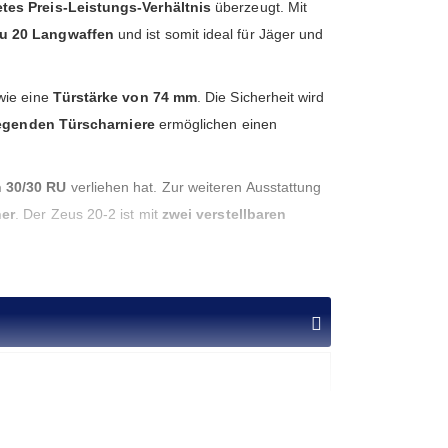
tes Preis-Leistungs-Verhältnis
überzeugt. Mit
 zu 20 Langwaffen
und ist somit ideal für Jäger und
ie eine
Türstärke von 74 mm
. Die Sicherheit wird
egenden Türscharniere
ermöglichen einen
 30/30 RU
verliehen hat. Zur weiteren Ausstattung
ner
. Der Zeus 20-2 ist mit
zwei verstellbaren
egrenzte Anzahl an Langwaffen
sowie
Munition
 um zusätzliche Sicherheit zu gewährleisten.
sche Waffenhalter
, ein
Waffenschloss mit
ie perfekte Wahl für
sicherheitsbewusste