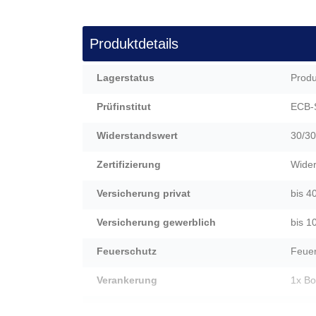
Produktdetails
Mehr
Lagerstatus
Produ
Informationen
Prüfinstitut
ECB-
Widerstandswert
30/3
Zertifizierung
Wider
Versicherung privat
bis 4
Versicherung gewerblich
bis 1
Feuerschutz
Feue
Verankerung
1x Bo
Türscharniere
Auße