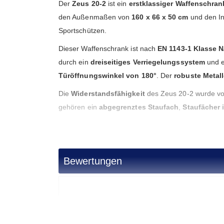
Der
Zeus 20-2
ist ein
erstklassiger Waffenschran
den Außenmaßen von
160 x 66 x 50 cm
und den I
Sportschützen.
Dieser Waffenschrank ist nach
EN 1143-1 Klasse N
durch ein
dreiseitiges Verriegelungssystem
und 
Türöffnungswinkel von 180°
. Der
robuste Metall
Die
Widerstandsfähigkeit
des Zeus 20-2 wurde 
gehören ein
abgegrenztes Staufach
,
Staufächer 
Fachböden
ausgestattet, die eine flexible Nutzun
Für die sichere Lagerung von
Kurzwaffen
gilt: Da
gelagert werden.
Verankerungsmöglichkeiten am
Bewertungen
Bremer Tresor
bietet eine breite Auswahl an Zubeh
Zahlencode
und
LED-Leuchten
. Mit seiner
intell
Waffenbesitzer
.