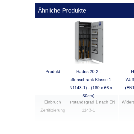
Alle Modelle der Serie Zeus
Ähnliche Produkte
Name
Außenmaße**
Zeus 16-2
150 x 55 x 45 cm
Zeus 16-2L
160 x 55 x 50 cm
Zeus 18-2
160 x 60 x 50 cm
Produkt
Hades 20-2 -
H
Zeus 20-2
160 x 66 x 50 cm
Waffenschrank Klasse 1
Waff
(EN1143-1) - (160 x 66 x
(EN1
Zeus 26-2
160 x 85 x 50 cm
50cm)
Einbruch
Widerstandsgrad 1 nach EN
Wider
Zertifizierung
1143-1
**Die hier aufgeführten Abmessungen sind die Gru
Scharniere bzw. Armaturen bis zu 80 mm in der Tie
Bitte berücksichtigen Sie dies bei Ihren Planungen b