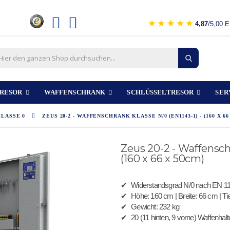
4,87
/5,00 E
RESOR
WAFFENSCHRANK
SCHLÜSSELTRESOR
SER
LASSE 0
ZEUS 20-2 - WAFFENSCHRANK KLASSE N/0 (EN1143-1) - (160 X 66
Zeus 20-2 - Waffenschr
(160 x 66 x 50cm)
✔
Widerstandsgrad N/0 nach EN 114
✔
Höhe: 160 cm | Breite: 66 cm | Ti
✔
Gewicht: 232 kg
✔
20 (11 hinten, 9 vorne) Waffenhalt