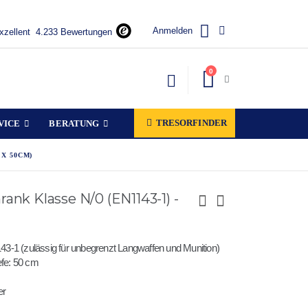
Anmelden
xzellent
4.233 Bewertungen
Artikel
0
Warenkorb
TRESORFINDER
VICE
BERATUNG
 X 50CM)
ank Klasse N/0 (EN1143-1) -
3-1 (zulässig für unbegrenzt Langwaffen und Munition)
efe: 50 cm
er