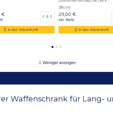
Dokumententasche (38 x
m (unter Berücksichtigung entnommener Fachböden. Verstellbare Fac
28cm)
en)
0 €
29,00 €
St
Inkl. MwSt
renzt Langwaffen, unbegrenzt Munition, bis 10 Kurzwaffen
In den Warenkorb
In den Warenkorb
renztes Staufach, Staufächer in der Tür, Putzstockhalter, Hakenleiste, 
Weniger anzeigen
rer Waffenschrank für Lang- 