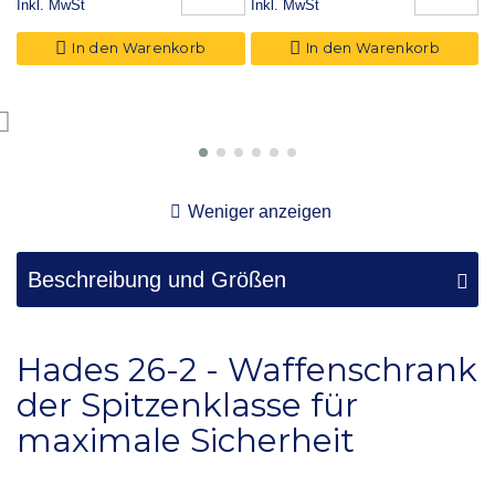
Inkl. MwSt
Inkl. MwSt
I
In den Warenkorb
In den Warenkorb
Weniger anzeigen
Beschreibung und Größen
Hades 26-2 - Waffenschrank
der Spitzenklasse für
maximale Sicherheit