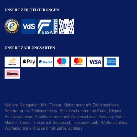
UNSERE ZERTIFIZIERUNGEN
UNSERE ZAHLUNGSARTEN
Weitere Kategorien:
Mini Tresor
,
Möbeltresor mit Zahlenschloss
,
Rohrtresor mit Zahlenschloss
,
Schlüsselkasten mit Code
,
Kleiner
Schlüsseltresor
,
Schlüsseltresor mit Zahlenschloss
,
Security Safe
,
Flacher Tresor
,
Tresor mit Schlüssel
,
Tresorschrank
,
Waffenschloss
,
Waffenschrank Klasse 0 mit Zahlenschloss