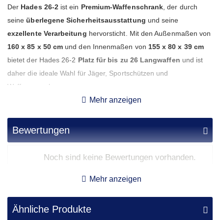
Der
Hades 26-2
ist ein
Premium-Waffenschrank
, der durch
seine
überlegene Sicherheitsausstattung
und seine
exzellente Verarbeitung
hervorsticht. Mit den Außenmaßen von
160 x 85 x 50 cm
und den Innenmaßen von
155 x 80 x 39 cm
bietet der Hades 26-2
Platz für bis zu 26 Langwaffen
und ist
daher die ideale Wahl für Jäger, Sportschützen und
Waffensammler.
Mehr anzeigen
Dieser Waffenschrank ist gemäß
EN 1143-1 Klasse 1
zertifiziert
und verfügt über eine
robuste doppelwandige Konstruktion
Bewertungen
sowie eine
Türstärke von 74 mm
. Die Sicherheit wird durch ein
dreiseitiges Verriegelungssystem
gewährleistet, wobei die
Noch sind keine Bewertungen vorhanden.
Scharnierseite durch ein
Hintergreifprofil
zusätzlich gesichert
ist. Die
außenliegenden Türscharniere
ermöglichen einen
Mehr anzeigen
Türöffnungswinkel von 180°
, was den Zugang erleichtert. Der
massive Metallgriff
ragt 6 cm hervor und bietet eine
Ähnliche Produkte
komfortable Handhabung.