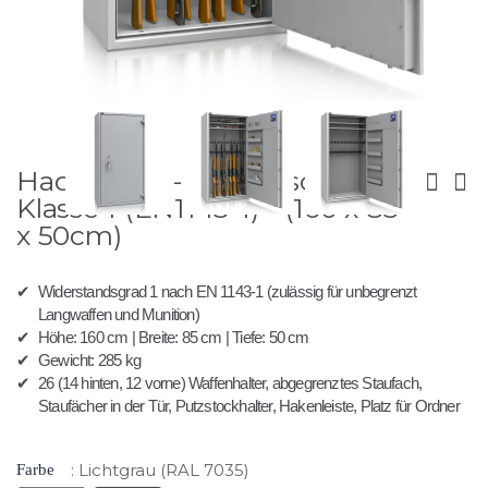
Zum
Hades 26-2 - Waffenschrank
Anfang
der
Klasse 1 (EN1143-1) - (160 x 85
Bildergalerie
x 50cm)
springen
✔
Widerstandsgrad 1 nach EN 1143-1 (zulässig für unbegrenzt
Langwaffen und Munition)
✔
Höhe: 160 cm | Breite: 85 cm | Tiefe: 50 cm
✔
Gewicht: 285 kg
✔
26 (14 hinten, 12 vorne) Waffenhalter, abgegrenztes Staufach,
Staufächer in der Tür, Putzstockhalter, Hakenleiste, Platz für Ordner
Lichtgrau (RAL 7035)
Farbe