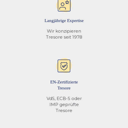
(inkl. Spaeter bezahlen),
Google Pay
oder
Kreditkarte
Versicherungsschutz sicherzustellen.
Auslesbares
❌
bezahlen. Zudem stehen Ihnen die klassische
Öffnungsprotokoll
Vorkasse per Ueberweisung
sowie
Klarna
Langjährige Expertise
Rechnungskauf
und
Klarna Ratenkauf
zur
Wir konzipieren
Verfuegung.
Tresore seit 1978
Mehr Informationen finden Sie unter
Tresor Schlösser
EN-Zertifizierte
Tresore
VdS, ECB-S oder
IMP geprüfte
Tresore