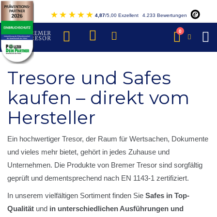
Direkt
4,87
/5,00 Exzellent
4.233 Bewertungen
zum
Inhalt
Artikel
0
Warenkorb
Tresore und Safes
kaufen – direkt vom
Hersteller
Ein hochwertiger Tresor, der Raum für Wertsachen, Dokumente
und vieles mehr bietet, gehört in jedes Zuhause und
Unternehmen. Die Produkte von Bremer Tresor sind sorgfältig
geprüft und dementsprechend nach EN 1143-1 zertifiziert.
In unserem vielfältigen Sortiment finden Sie
Safes in Top-
Qualität
und
in unterschiedlichen Ausführungen und