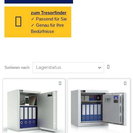
zum Tresorfinder
✓ Passend für Sie
✓ Genau für Ihre
Bedürfnisse
In
Sortieren nach
absteigender
Reihenfolge