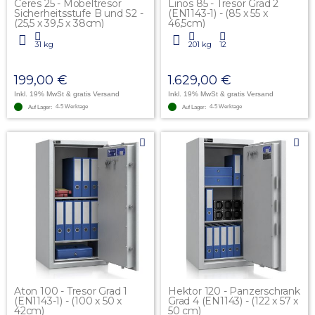
Ceres 25 - Möbeltresor
Linos 85 - Tresor Grad 2
Sicherheitsstufe B und S2 -
(EN1143-1) - (85 x 55 x
(25,5 x 39,5 x 38cm)
46,5cm)
31 kg
201 kg
12
199,00 €
1.629,00 €
Inkl. 19% MwSt
& gratis Versand
Inkl. 19% MwSt
& gratis Versand
4-5 Werktage
4-5 Werktage
Auf Lager:
Auf Lager:
Aton 100 - Tresor Grad 1
Hektor 120 - Panzerschrank
(EN1143-1) - (100 x 50 x
Grad 4 (EN1143) - (122 x 57 x
42cm)
50 cm)