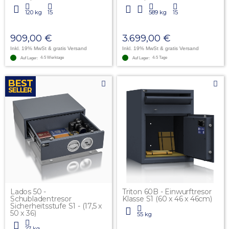
120 kg
15
589 kg
15
909,00 €
3.699,00 €
Inkl. 19% MwSt
& gratis Versand
Inkl. 19% MwSt
& gratis Versand
4-5 Werktage
4-5 Tage
Auf Lager:
Auf Lager:
Lados 50 -
Triton 60B - Einwurftresor
Schubladentresor
Klasse S1 (60 x 46 x 46cm)
Sicherheitsstufe S1 - (17,5 x
50 x 36)
55 kg
27 kg