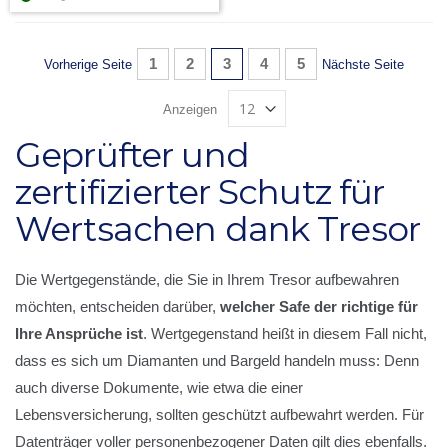
Seite
Seite
Seite
Sie lesen gerade Seite
Seite
Seite
1
2
3
4
5
Seite
Seite
Vorherige Seite
Nächste Seite
Anzeigen
Geprüfter und
zertifizierter Schutz für
Wertsachen dank Tresor
Die Wertgegenstände, die Sie in Ihrem Tresor aufbewahren
möchten, entscheiden darüber,
welcher Safe der richtige für
Ihre Ansprüche ist
. Wertgegenstand heißt in diesem Fall nicht,
dass es sich um Diamanten und Bargeld handeln muss: Denn
auch diverse Dokumente, wie etwa die einer
Lebensversicherung, sollten geschützt aufbewahrt werden. Für
Datenträger voller personenbezogener Daten gilt dies ebenfalls.