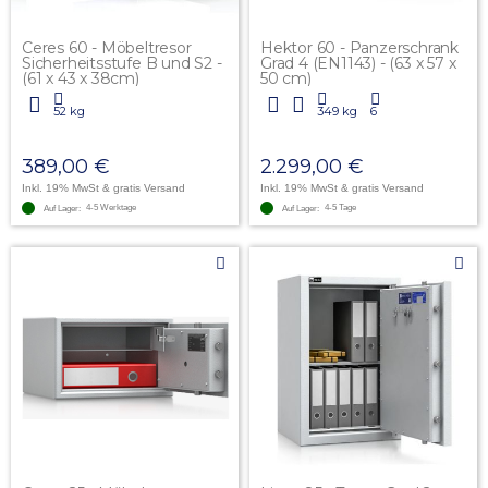
Ceres 60 - Möbeltresor
Hektor 60 - Panzerschrank
Sicherheitsstufe B und S2 -
Grad 4 (EN1143) - (63 x 57 x
(61 x 43 x 38cm)
50 cm)
52 kg
349 kg
6
389,00 €
2.299,00 €
Inkl. 19% MwSt
& gratis Versand
Inkl. 19% MwSt
& gratis Versand
4-5 Werktage
4-5 Tage
Auf Lager:
Auf Lager: