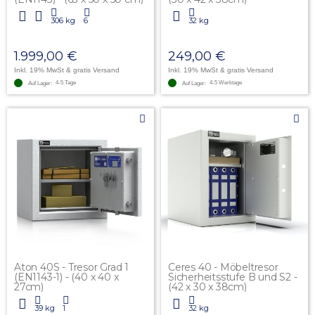
306 kg
6
32 kg
1.999,00 €
249,00 €
Inkl. 19% MwSt
& gratis Versand
Inkl. 19% MwSt
& gratis Versand
4-5 Tage
4-5 Werktage
Auf Lager:
Auf Lager:
Aton 40S - Tresor Grad 1
Ceres 40 - Möbeltresor
(EN1143-1) - (40 x 40 x
Sicherheitsstufe B und S2 -
27cm)
(42 x 30 x 38cm)
39 kg
1
32 kg