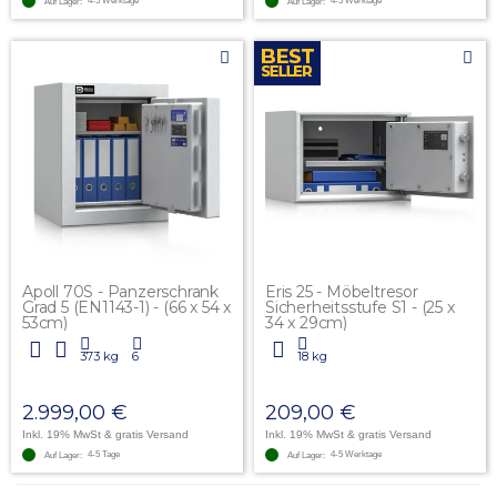
4-5 Werktage
4-5 Werktage
Auf Lager:
Auf Lager:
Apoll 70S - Panzerschrank
Eris 25 - Möbeltresor
Grad 5 (EN1143-1) - (66 x 54 x
Sicherheitsstufe S1 - (25 x
53cm)
34 x 29cm)
373 kg
6
18 kg
2.999,00 €
209,00 €
Inkl. 19% MwSt
& gratis Versand
Inkl. 19% MwSt
& gratis Versand
4-5 Tage
4-5 Werktage
Auf Lager:
Auf Lager: