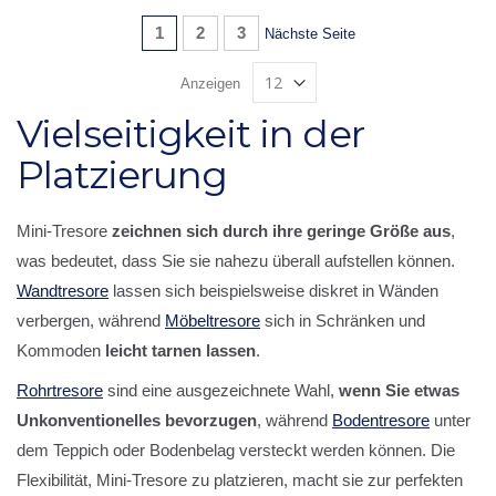
Seite
Sie lesen gerade Seite
Seite
Seite
1
2
3
Seite
Nächste Seite
Anzeigen
Vielseitigkeit in der
Platzierung
Mini-Tresore
zeichnen sich durch ihre geringe Größe aus
,
was bedeutet, dass Sie sie nahezu überall aufstellen können.
Wandtresore
lassen sich beispielsweise diskret in Wänden
verbergen, während
Möbeltresore
sich in Schränken und
Kommoden
leicht tarnen lassen
.
Rohrtresore
sind eine ausgezeichnete Wahl,
wenn Sie etwas
Unkonventionelles bevorzugen
, während
Bodentresore
unter
dem Teppich oder Bodenbelag versteckt werden können. Die
Flexibilität, Mini-Tresore zu platzieren, macht sie zur perfekten