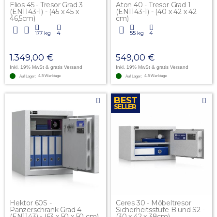
Elios 45 - Tresor Grad 3
Aton 40 - Tresor Grad 1
(EN1143-1) - (45 x 45 x
(EN1143-1) - (40 x 42 x 42
46,5cm)
cm)
177 kg
4
55 kg
4
1.349,00 €
549,00 €
Inkl. 19% MwSt
& gratis Versand
Inkl. 19% MwSt
& gratis Versand
4-5 Werktage
4-5 Werktage
Auf Lager:
Auf Lager:
Hektor 60S -
Ceres 30 - Möbeltresor
Panzerschrank Grad 4
Sicherheitsstufe B und S2 -
(EN1143) - (63 x 50 x 50 cm)
(30 x 42 x 38cm)