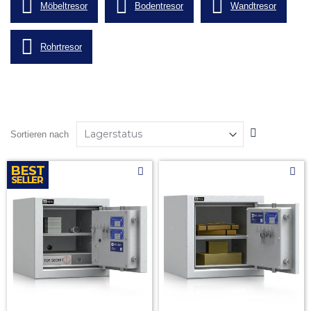
Möbeltresor
Bodentresor
Wandtresor
Rohrtresor
In
Sortieren nach
absteigender
Reihenfolge