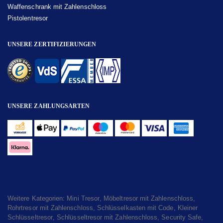
Waffenschrank mit Zahlenschloss
Pistolentresor
UNSERE ZERTIFIZIERUNGEN
UNSERE ZAHLUNGSARTEN
Weitere Kategorien:
Mini Tresor
,
Möbeltresor mit Zahlenschloss
,
Rohrtresor mit Zahlenschloss
,
Schlüsselkasten mit Code
,
Kleiner
Schlüsseltresor
,
Schlüsseltresor mit Zahlenschloss
,
Security Safe
,