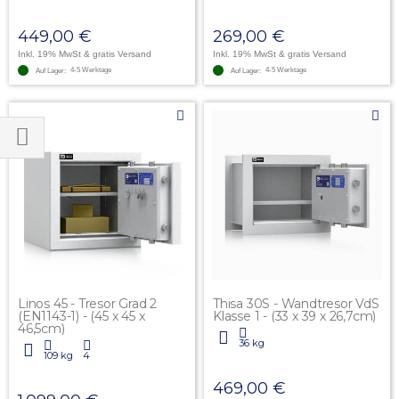
449,00 €
269,00 €
Inkl. 19% MwSt
& gratis Versand
Inkl. 19% MwSt
& gratis Versand
4-5 Werktage
4-5 Werktage
Auf Lager:
Auf Lager:
Einkaufen
Einkaufen
nach
nach
Linos 45 - Tresor Grad 2
Thisa 30S - Wandtresor VdS
(EN1143-1) - (45 x 45 x
Klasse 1 - (33 x 39 x 26,7cm)
46,5cm)
36 kg
109 kg
4
469,00 €