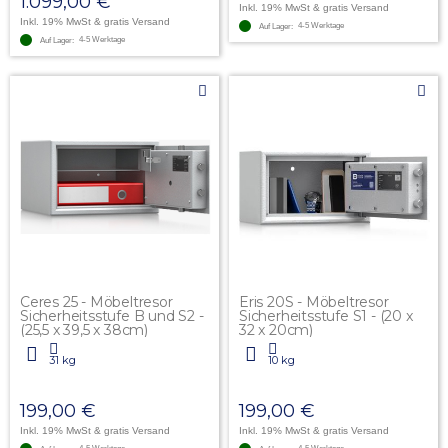
1.099,00 €
Inkl. 19% MwSt
& gratis Versand
Inkl. 19% MwSt
& gratis Versand
4-5 Werktage
Auf Lager:
4-5 Werktage
Auf Lager:
Ceres 25 - Möbeltresor
Eris 20S - Möbeltresor
Sicherheitsstufe B und S2 -
Sicherheitsstufe S1 - (20 x
(25,5 x 39,5 x 38cm)
32 x 20cm)
31 kg
10 kg
199,00 €
199,00 €
Inkl. 19% MwSt
& gratis Versand
Inkl. 19% MwSt
& gratis Versand