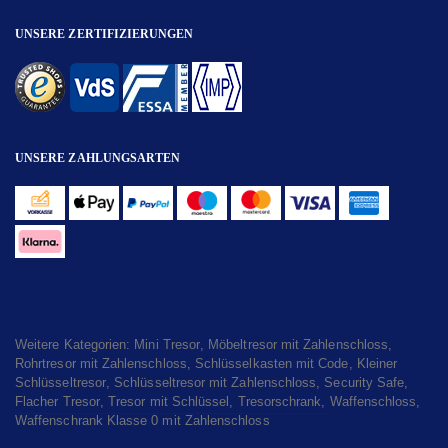
UNSERE ZERTIFIZIERUNGEN
UNSERE ZAHLUNGSARTEN
Weitere Kategorien:
Mini Tresor
,
Möbeltresor mit Zahlenschloss
,
Rohrtresor mit Zahlenschloss
,
Schlüsselkasten mit Code
,
Kleiner
Schlüsseltresor
,
Schlüsseltresor mit Zahlenschloss
,
Security Safe
,
Flacher Tresor
,
Tresor mit Schlüssel
,
Tresorschrank
,
Waffenschloss
,
Waffenschrank Klasse 0 mit Zahlenschloss