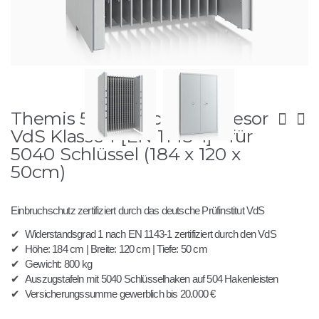
Zum
Themis 5040 - Schlüsseltresor
Anfang
der
VdS Klasse 1 [EN 1143-1] - für
Bildergalerie
5040 Schlüssel (184 x 120 x
springen
50cm)
Einbruchschutz zertifiziert durch das deutsche Prüfinstitut VdS
✔
Widerstandsgrad 1 nach EN 1143-1 zertifiziert durch den VdS
✔
Höhe: 184 cm | Breite: 120 cm | Tiefe: 50 cm
✔
Gewicht: 800 kg
✔
Auszugstafeln mit 5040 Schlüsselhaken auf 504 Hakenleisten
✔
Versicherungssumme gewerblich bis 20.000 €