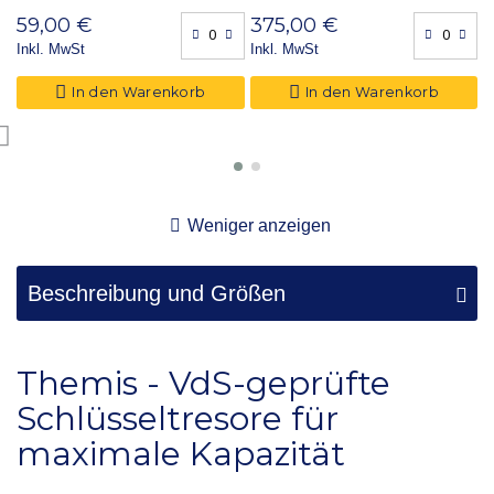
59,00 €
375,00 €
2
Inkl. MwSt
Inkl. MwSt
I
In den Warenkorb
In den Warenkorb
Weniger anzeigen
Beschreibung und Größen
Themis - VdS-geprüfte
Schlüsseltresore für
maximale Kapazität