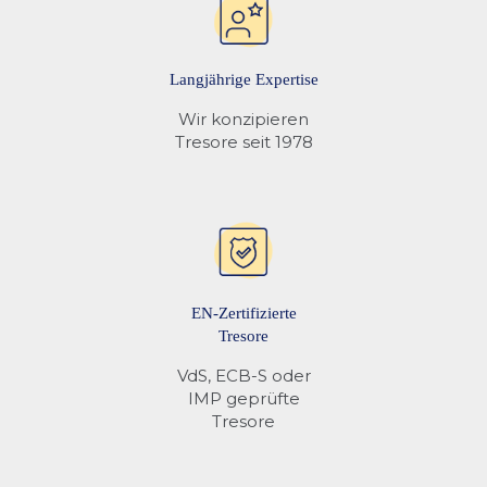
Auslesbares
❌
Langjährige Expertise
Öffnungsprotokoll
Wir konzipieren
Tresore seit 1978
Mehr Informationen finden Sie unter
Tresor Schlösser
EN-Zertifizierte
Tresore
VdS, ECB-S oder
IMP geprüfte
Tresore