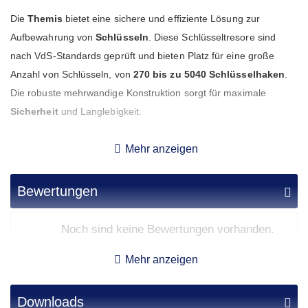
Die
Themis
bietet eine sichere und effiziente Lösung zur
Aufbewahrung von
Schlüsseln
. Diese Schlüsseltresore sind
nach VdS-Standards geprüft und bieten Platz für eine große
Anzahl von Schlüsseln, von
270 bis zu 5040 Schlüsselhaken
.
Die robuste mehrwandige Konstruktion sorgt für maximale
Sicherheit
und Langlebigkeit.
Jeder Tresor der Themis ist nach
EN 1143-1 Widerstandsgrad
Mehr anzeigen
1
zertifiziert und bietet somit hohen Schutz gegen
Einbruchsversuche. Die Hakenleisten auf den Auszugtafeln
Bewertungen
können abgenommen oder verstellt werden, um eine flexible und
individuelle Nutzung zu gewährleisten.
Noch sind keine Bewertungen vorhanden.
Die durchdachte Innenraumgestaltung der Themis Tresore
erleichtert die Organisation und den schnellen Zugriff auf Ihre
Mehr anzeigen
Schlüssel. Die kompakte Bauweise ermöglicht eine effiziente
Nutzung des verfügbaren Raums, während die große Kapazität
Downloads