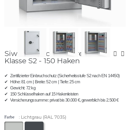
Zum
Anfang
Siwa 150 - Schlüsseltresor
der
Bildergalerie
Klasse S2 - 150 Haken
springen
✔
Zertifizierter Einbruchschutz (Sicherheitsstufe S2 nach EN 14450)
✔
Höhe: 81 cm | Breite: 52 cm | Tiefe: 25 cm
✔
Gewicht: 72 kg
✔
150 Schlüsselhaken auf 15 Hakenleisten
✔
Versicherungssumme: privat bis 30.000 €, gewerblich bis 2.500 €
Lichtgrau (RAL 7035)
Farbe