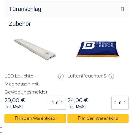
72,00 kg
Türanschlag
81 x 52 x 25
Zubehör
68.6 x 40 x 11
150,00 Haken
15,00 €
8 Rückseite; 7 Tür
10
0,00 Stk.
LED Leuchte -
Luftentfeuchter S
F
Magnetisch mit
D
Bewegungsmelder
(
29,00 €
24,00 €
2
Inkl. MwSt
Inkl. MwSt
I
In den Warenkorb
In den Warenkorb