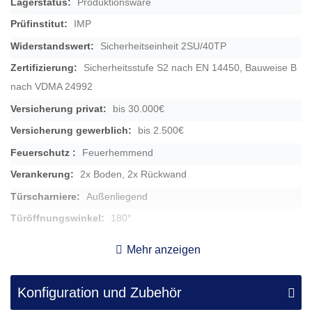
Produktionsware
Informationen
IMP
Sicherheitseinheit 2SU/40TP
Sicherheitsstufe S2 nach EN 14450, Bauweise B
nach VDMA 24992
bis 30.000€
bis 2.500€
Feuerhemmend
2x Boden, 2x Rückwand
Außenliegend
180°
Ja
Mehr anzeigen
6,5cm
rechts
Konfiguration und Zubehör
Klappgriff aus Kunststoff, 1,2 cm vorstehend