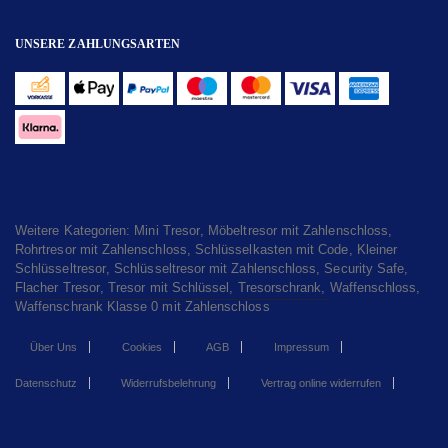
UNSERE ZAHLUNGSARTEN
Weitere Kategorien:
Mini Tresor
,
Möbeltresor mit Zahlenschloss
,
Rohrtresor mit Zahlenschloss
,
Schlüsselkasten mit Code
,
Kleiner
Schlüsseltresor
,
Schlüsseltresor mit Zahlenschloss
,
Security Safe
,
Flacher Tresor
,
Tresor mit Schlüssel
,
Tresorschrank
,
Waffenschloss
,
Waffenschrank Klasse 0 mit Zahlenschloss
Über Uns
Cookies
AGB
Impressum
Datenschutz
Widerrufsbelehrung
Vertrag online widerrufen