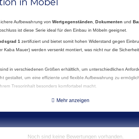
tion in Möbel
 sichere Aufbewahrung von
Wertgegenständen
,
Dokumenten
und
Ba
hluss ist diese Serie ideal für den Einbau in Möbeln geeignet.
ndsgrad 1
zertifiziert und bietet somit hohen Widerstand gegen Einb
r Kaba Mauer) werden versenkt montiert, was nicht nur die Sicherheit
ind in verschiedenen Größen erhältlich, um unterschiedlichen Anford
t gestaltet, um eine effiziente und flexible Aufbewahrung zu ermögli
Ihrem Tresorinhalt besonders komfortabel macht.
ubehör wie
Innentresore
,
magnetische LED-Leuchten
und
Einbruc
Mehr anzeigen
Nox ist die ideale Wahl für alle, die auf zuverlässigen Schutz, erstklas
mer Tresor, die seit 1978 hochwertige Sicherheitslösungen entwickelt u
Noch sind keine Bewertungen vorhanden.