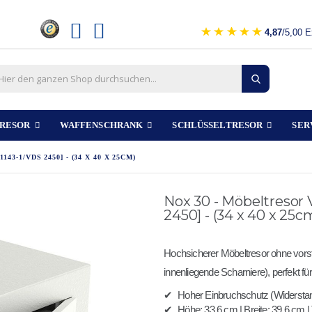
4,87
/5,00 E
RESOR
WAFFENSCHRANK
SCHLÜSSELTRESOR
SER
3-1/VDS 2450] - (34 X 40 X 25CM)
Nox 30 - Möbeltresor 
2450] - (34 x 40 x 25c
Hochsicherer Möbeltresor ohne vorst
innenliegende Scharniere), perfekt fü
✔
Hoher Einbruchschutz (Widersta
✔
Höhe: 33,6 cm | Breite: 39,6 cm |