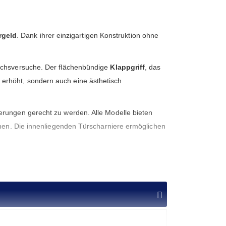
rgeld
. Dank ihrer einzigartigen Konstruktion ohne
ruchsversuche. Der flächenbündige
Klappgriff
, das
 erhöht, sondern auch eine ästhetisch
erungen gerecht zu werden. Alle Modelle bieten
chen. Die innenliegenden Türscharniere ermöglichen
hmeldeanlagen (EMA)
, um Ihre
sige Verarbeitung und eine perfekte Integration in
nd anbietet. Mit der Nox setzen Sie auf Qualität,