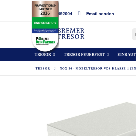
Direkt
0421/492004
Email senden
zum
Inhalt
TRESOR
TRESOR FEUERFEST
EINBAUT
TRESOR
NOX 30 - MÖBELTRESOR VDS KLASSE 1 [EN114
Zum
Ende
der
Bildergalerie
springen