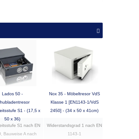
l Ordner
Fachboden
Preis
0
1
699,00 €
3
1
839,00 €
5
1
929,00 €
5
1
1.039,00 €
Lados 50 -
Nox 35 - Möbeltresor VdS
hubladentresor
Klasse 1 [EN1143-1/VdS
8
2
1.209,00 €
itsstufe S1 - (17,5 x
2450] - (34 x 50 x 41cm)
50 x 36)
10
2
1.319,00 €
eitsstufe S1 nach EN
Widerstandsgrad 1 nach EN
, Bauweise A nach
1143-1
12
2
1.649,00 €