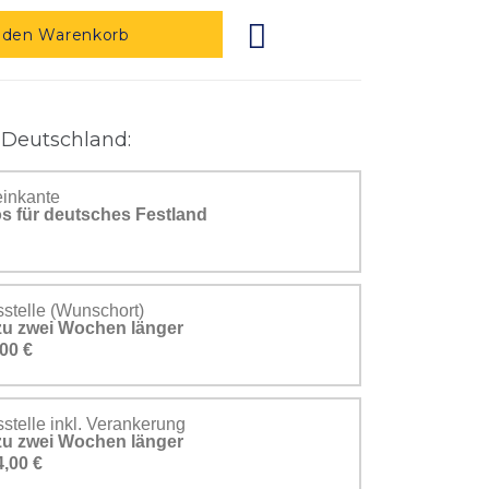
 den Warenkorb
 Deutschland:
einkante
s für deutsches Festland
stelle (Wunschort)
s zu zwei Wochen länger
00 €
telle inkl. Verankerung
s zu zwei Wochen länger
4,00 €