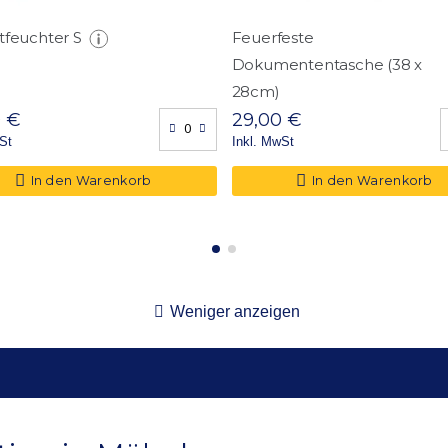
1,00 Stk.
tfeuchter S
Feuerfeste
23 x 25,2
Dokumententasche (38 x
28cm)
0 €
29,00 €
St
Inkl. MwSt
In den Warenkorb
In den Warenkorb
Weniger anzeigen