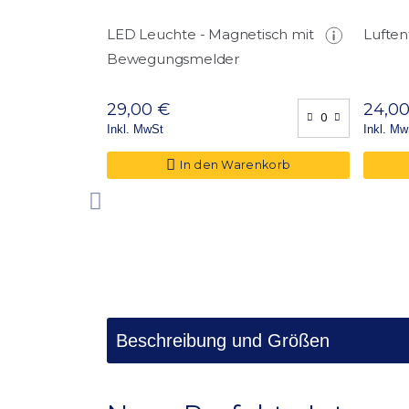
Fachböden
LED Leuchte - Magnetisch mit
Luften
Türdurchgangmaße (HxB) in cm
Bewegungsmelder
29,00 €
24,0
Inkl. MwSt
Inkl. Mw
In den Warenkorb
Beschreibung und Größen