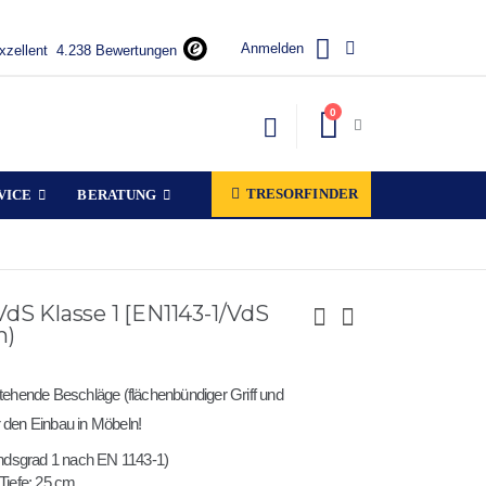
Anmelden
xzellent
4.238 Bewertungen
Artikel
0
Warenkorb
TRESORFINDER
VICE
BERATUNG
VdS Klasse 1 [EN1143-1/VdS
m)
ehende Beschläge (flächenbündiger Griff und
r den Einbau in Möbeln!
ndsgrad 1 nach EN 1143-1)
 Tiefe: 25 cm