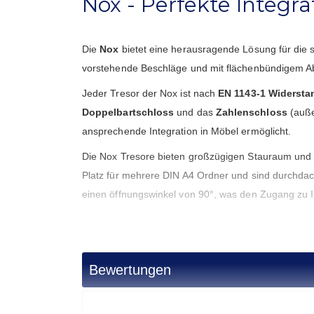
Nox - Perfekte Integra
Die
Nox
bietet eine herausragende Lösung für die
vorstehende Beschläge und mit flächenbündigem Absc
Jeder Tresor der Nox ist nach
EN 1143-1 Widersta
Doppelbartschloss
und das
Zahlenschloss
(auße
ansprechende Integration in Möbel ermöglicht.
Die Nox Tresore bieten großzügigen Stauraum und s
Platz für mehrere DIN A4 Ordner und sind durchdach
einen öffnungswinkel von 90°, was den Zugang zu 
Bei
Bremer Tresor
finden Sie zudem passendes Z
Sicherheitsbedürfnisse noch besser zu erfüllen. Die 
ihre Möblierung setzen.
Bewertungen
Vertrauen Sie auf die langjährige Expertise von Bre
Sicherheit und nahtlose Integration.