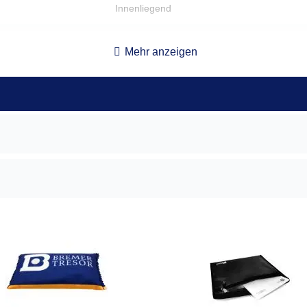
Innenliegend
90°
Mehr anzeigen
Nein
9,5cm
62,00 kg
rechts
Klappgriff, flächenbündig
33,6 x 39,6 x 25
24,5 x 31,2 x 13,1
10,00 l
0,00 Stk.