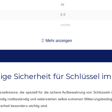
Ja
6,5
rechts
Klappgriff aus Kunststoff, 1,2 c
Mehr anzeigen
5,00 kg
17 x 24 x 10
16.4 x 23.4 x 4.4
ge Sicherheit für Schlüssel im
10,00 Haken
2,00 €
seltresore, die speziell für die sichere Aufbewahrung von Schlüsseln i
5
tändig rostbeständig und widerstehen selbst extremen Witterungsbeding
erheit besonders wichtig sind.