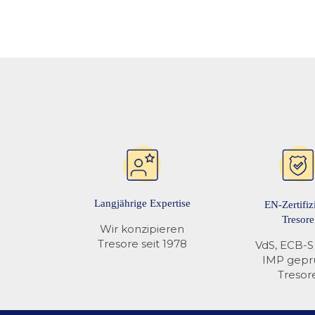
Wie erfolgt die Lieferung und Montage eine
werden.
Die Lieferung erfolgt diskret in neutralen Fahrzeugen
Welche Zahlungsarten stehen zur Verfueg
gewaehrleisten.
Wir bieten PayPal, Paypal Pay Later, Google Pay, Ap
Kunden an.
Langjährige Expertise
EN-Zertifiz
Tresore
Wir konzipieren
Tresore seit 1978
VdS, ECB-S
IMP gepr
Tresor