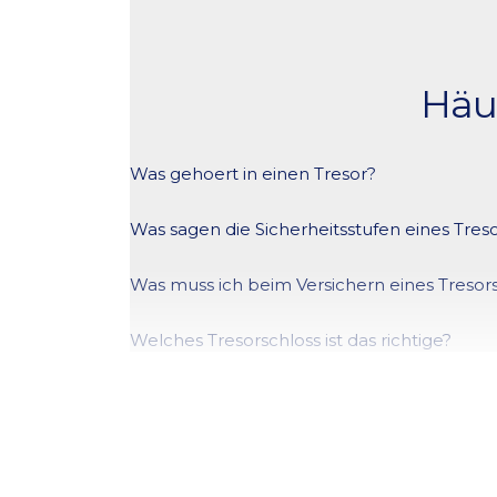
Häuf
Was gehoert in einen Tresor?
Ein Tresor dient der sicheren Aufbewahrung von Wert
Was sagen die Sicherheitsstufen eines Tres
unbefugtem Zugriff und je nach Ausfuehrung auch vor
Die Sicherheitsstufe gibt an, wie widerstandsfaehig e
Was muss ich beim Versichern eines Tresor
versichert werden.
Entscheidend ist eine zertifizierte Sicherheitsstufe 
Welches Tresorschloss ist das richtige?
Zahlenschloesser bevorzugt, da kein Schluessel verl
Es gibt mechanische Schloesser (robust und stromlos
Bietet ein Tresor Schutz vor Feuer?
Nutzung hohe Sicherheitsanforderungen.
Nicht jeder Tresor bietet automatisch Feuerschutz. F
Wo sollte ein Tresor aufgestellt werden?
auch im Brandfall schuetzt.
Der ideale Standort ist sichtgeschuetzt und bietet ei