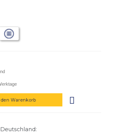
and
Werktage
 den Warenkorb
 Deutschland: