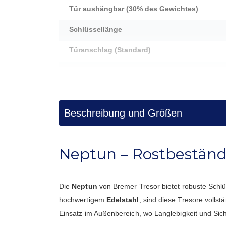
Tür aushängbar (30% des Gewichtes)
Schlüssellänge
Türanschlag (Standard)
Griff
Gewicht
Beschreibung und Größen
Außenmaße (HxBxT) in cm
Innenmaße (HxBxT) in cm
Neptun – Rostbeständi
Schlüsselanzahl
Hakenleisten
Die
Neptun
von Bremer Tresor bietet robuste Schlüs
Hakenanzahl pro Leiste
hochwertigem
Edelstahl
, sind diese Tresore volls
Einsatz im Außenbereich, wo Langlebigkeit und Sich