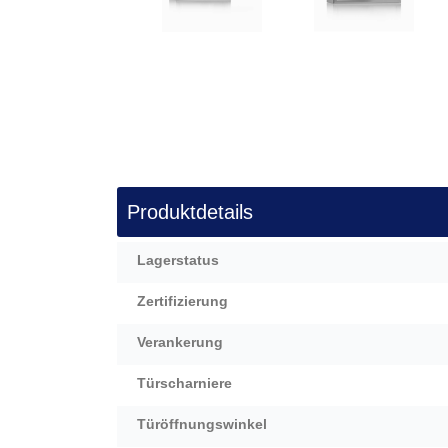
Zum
Anfang
der
Bildergalerie
springen
Produktdetails
Mehr
Lagerstatus
Informationen
Zertifizierung
Verankerung
Türscharniere
Türöffnungswinkel