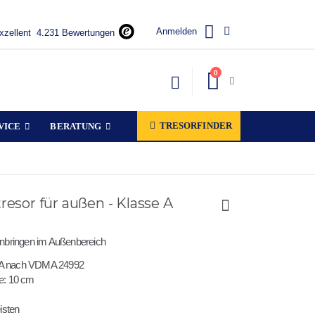
Anmelden
xzellent
4.231 Bewertungen
Artikel
0
Warenkorb
TRESORFINDER
VICE
BERATUNG
resor für außen - Klasse A
Anbringen im Außenbereich
e A nach VDMA 24992
fe: 10 cm
isten