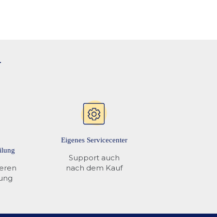
t verankert, um den vollen Versicherungsschutz zu
arna Ratenkauf, sowie Rechnungsnkauf für gewerbliche
r
Eigenes Servicecenter
ilung
Support auch
ieren
nach dem Kauf
rung