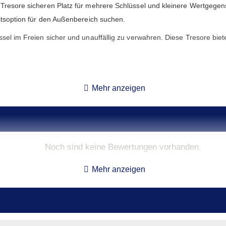
 Tresore sicheren Platz für mehrere Schlüssel und kleinere Wertgegen
eitsoption für den Außenbereich suchen.
ssel im Freien sicher und unauffällig zu verwahren. Diese Tresore bie
Mehr anzeigen
Innenmaße**
Gewicht
Volumen
An
16.4 x 23.4 x 4.4 cm
5,0 kg
0 l
Noch sind keine Bewertungen vorhanden.
15.8 x 22.8 x 4.4 cm
5,5 kg
0 l
Mehr anzeigen
ndmaße des Tresors, ohne Scharniere, Griffe oder Beschläge. Je nac
fe vor.
zgl. Platzbedarf für Transport und Aufstellort.