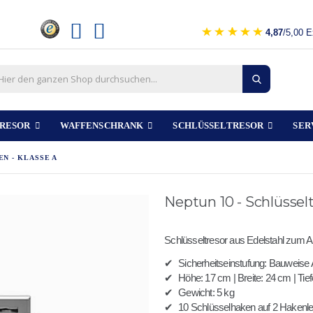
4,87
/5,00 E
RESOR
WAFFENSCHRANK
SCHLÜSSELTRESOR
SER
N - KLASSE A
Neptun 10 - Schlüsselt
Schlüsseltresor aus Edelstahl zum 
✔
Sicherheitseinstufung: Bauweis
✔
Höhe: 17 cm | Breite: 24 cm | Tie
✔
Gewicht: 5 kg
✔
10 Schlüsselhaken auf 2 Hakenle