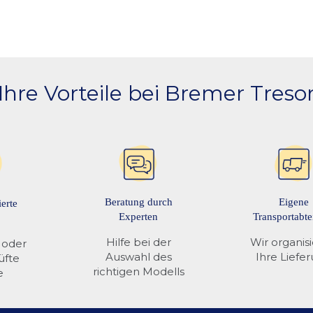
s Tresors?
. Auf Wunsch wird der Tresor bis zum Aufstellort transportiert und fachgerech
ung?
ple Pay, Kreditkarte, Vorkasse per Ueberweisung, Klarna Rechnungskauf, Kl
Ihre Vorteile bei Bremer Treso
Beratung durch
Eigene
ierte
Experten
Transportabte
Hilfe bei der
Wir organis
 oder
Auswahl des
Ihre Liefe
üfte
richtigen Modells
e