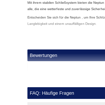
Mit ihrem stabilen Schließsystem bieten die Neptun
alle, die eine wetterfeste und zuverlässige Sicherh
Entscheiden Sie sich für die Neptun , um Ihre Schlü
Langlebigkeit und einem unauffälligen Design.
Alle Modelle der Serie Neptun
Name
Außenmaße**
Bewertungen
Neptun 10
17 x 24 x 10 cm
Neptun 10E
19,6 x 26,6 x 10,0 cm
**Die hier aufgeführten Abmessungen sind die Gru
FAQ: Häufige Fragen
Scharniere bzw. Armaturen bis zu 80 mm in der Tie
Bitte berücksichtigen Sie dies bei Ihren Planungen b