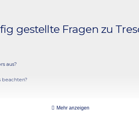
ig gestellte Fragen zu Tre
gegenstaenden wie Bargeld, Schmuck, Uhren, Ausweisen und Datentraegern. Er
ors aus?
 Feuer.
in Tresor gegen Einbruchversuche ist. Je hoeher die Stufe, desto besser ist 
s beachten?
(Pruefplakette). Viele Versicherungen setzen bei Modellen unter 1.000 kg ein
oren gehen kann.
), Elektronikschloesser (hoher Komfort per Code) sowie RFID-Schloesser. All
Mehr anzeigen
uer die Lagerung von Dokumenten oder sensiblen Unterlagen empfiehlt sich ei
nen massiven Untergrund (Beton oder Mauerwerk) fuer eine stabile Verankerung