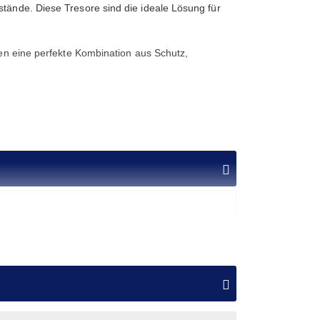
stände. Diese Tresore sind die ideale Lösung für
ten eine perfekte Kombination aus Schutz,
zahl Ordner
Fachboden
Preis
0
0
419,00 €
0
0
469,00 €
h gewählter Ausstattungsvariante stehen die