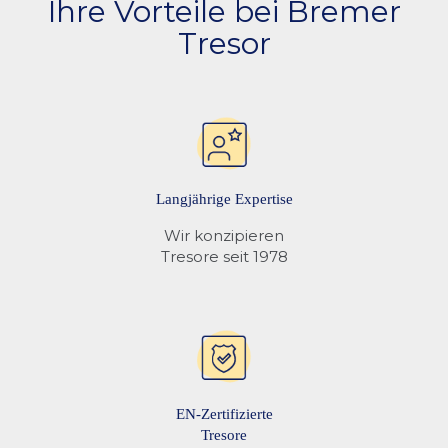
Ihre Vorteile bei Bremer
verankert, um den vollen Versicherungsschutz zu gewaehrleisten.
Wir bieten PayPal, Paypal Pay Later, Google Pay, Apple Pay,
Tresor
Kreditkarte, Vorkasse per Ueberweisung, Klarna Rechnungskauf,
Klarna Ratenkauf, sowie Rechnungsnkauf für gewerbliche Kunden
an.
Langjährige Expertise
Wir konzipieren
Tresore seit 1978
EN-Zertifizierte
Tresore