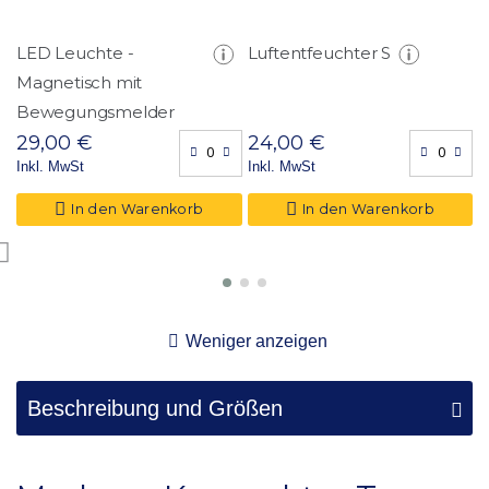
LED Leuchte -
Luftentfeuchter S
F
Magnetisch mit
D
Bewegungsmelder
(
29,00 €
24,00 €
2
Inkl. MwSt
Inkl. MwSt
I
In den Warenkorb
In den Warenkorb
Weniger anzeigen
Beschreibung und Größen