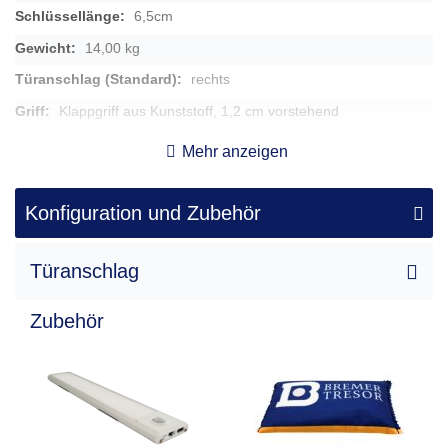
6,5cm
14,00 kg
rechts
Klappgriff aus Kunststoff, 1,2 cm vorstehend
18 x 31 x 24
Mehr anzeigen
11 x 24 x 14
4,00 l
Konfiguration und Zubehör
8 x 17
Türanschlag
Zubehör