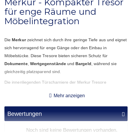
Merkur - Kompakter Tresor
für enge Räume und
Möbelintegration
Die
Merkur
zeichnet sich durch ihre geringe Tiefe aus und eignet
sich hervorragend für enge Gänge oder den Einbau in
Möbelstücke. Diese Tresore bieten sicheren Schutz für
Dokumente
,
Wertgegenstände
und
Bargeld
, während sie
gleichzeitig platzsparend sind.
Die innenliegenden Türscharniere der Merkur Tresore
ermöglichen eine nahtlose Integration in Möbelstücke und bieten
Mehr anzeigen
zusätzlich einen ästhetischen Vorteil. Die robuste mehrwandige
Konstruktion sorgt für maximale
Sicherheit
und Langlebigkeit.
Bewertungen
Das Modell Merkur 15 ist nach
Beuweise B
gefertigt und bietet
somit leichten Einbruchschutz. Diese Tresore sind in
Noch sind keine Bewertungen vorhanden.