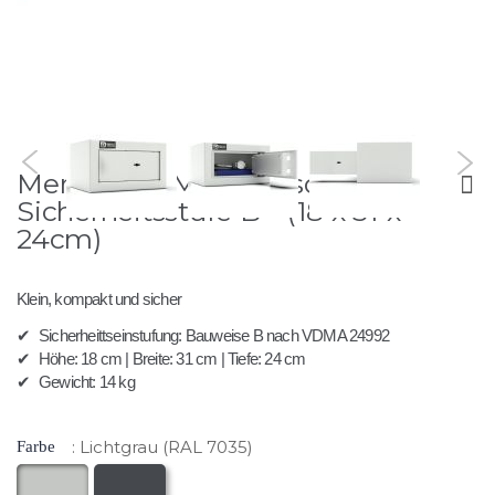
Zum
Merkur 15 - Möbeltresor
Anfang
der
Sicherheitsstufe B - (18 x 31 x
Bildergalerie
24cm)
springen
Klein, kompakt und sicher
✔
Sicherheittseinstufung: Bauweise B nach VDMA 24992
✔
Höhe: 18 cm | Breite: 31 cm | Tiefe: 24 cm
✔
Gewicht: 14 kg
Lichtgrau (RAL 7035)
Farbe