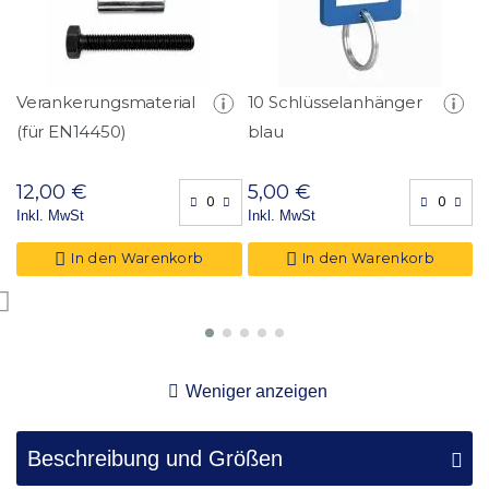
6
4,00 €
1,00 Stk.
Verankerungsmaterial
10 Schlüsselanhänger
F
(für EN14450)
blau
D
(
12,00 €
5,00 €
2
Inkl. MwSt
Inkl. MwSt
I
In den Warenkorb
In den Warenkorb
Weniger anzeigen
Beschreibung und Größen