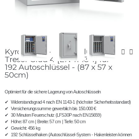
Zum
Kyros 190-1 - Autoschlüssel-
Anfang
der
Tresor Grad 4 [EN 1143-1] für
Bildergalerie
192 Autoschlüssel - (87 x 57 x
springen
50cm)
Optimiert für die sichere Lagerung von Autoschlüsseln
✔
Widerstandsgrad 4 nach EN 1143-1 (höchster Sicherheitsstandard)
✔
Versicherungssumme gewerblich bis 150.000 €
✔
30 Minuten Feuerschutz (LFS30P nach EN15659)
✔
Höhe: 87 cm | Breite: 57 cm | Tiefe: 50 cm
✔
Gewicht: 456 kg
✔
192 Schlüsselhaken (Autoschlüssel-System - Hakenleisten können