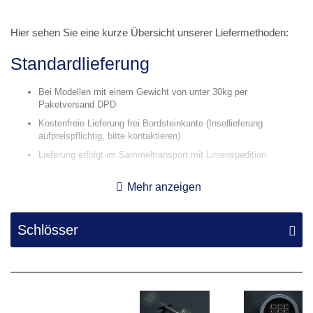
Hier sehen Sie eine kurze Übersicht unserer Liefermethoden:
Standardlieferung
Bei Modellen mit einem Gewicht von unter 30kg per
Paketversand DPD
Kostenfreie Lieferung frei Bordsteinkante (Insellieferung
aufpreispflichtig, bitte kontaktieren)
Lieferung erfolgt im Sammeltransport mit Linienspedition
Die Lieferung erfolgt als Stückgut täglich von Montag bis Freitag
Mehr anzeigen
Lieferung an den Wunschort
Schlösser
Lieferung erfolgt durch unser hauseigenes Transportteam oder
durch eine fachmännisch ausgestattete Partnerspedition
Transport und Aufstellung an den gewünschten Aufstellort, sofern
möglich
Inklusive Stufentransport (Keller oder Obergeschoss), wenn es
der Transportweg entsprechend belastbar und geeignet ist