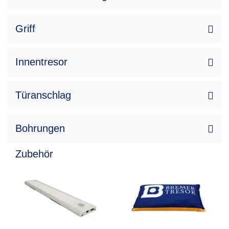
52 x 33 x 32
56,00 l
Griff
6,00 Stk.
1,00 Stk.
Innentresor
48 x 31
Türanschlag
Bohrungen
Zubehör