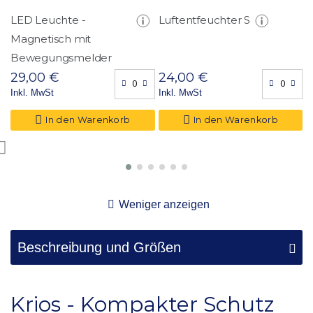
LED Leuchte -
Luftentfeuchter S
F
Magnetisch mit
D
Bewegungsmelder
(
29,00 €
24,00 €
2
Inkl. MwSt
Inkl. MwSt
I
In den Warenkorb
In den Warenkorb
Weniger anzeigen
Beschreibung und Größen
Krios - Kompakter Schutz