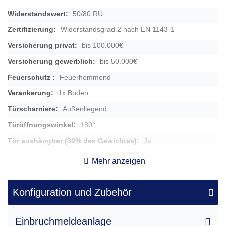
50/80 RU
Widerstandsgrad 2 nach EN 1143-1
bis 100.000€
bis 50.000€
Feuerhemmend
1x Boden
Außenliegend
180°
Ja
9,5cm
Mehr anzeigen
139,00 kg
rechts
Konfiguration und Zubehör
Hängegriff aus Metall, 6 cm vorstehend (BT-80274.20)
Einbruchmeldeanlage
62 x 44 x 49