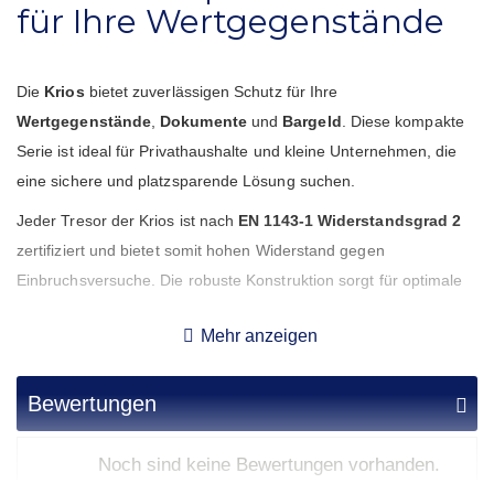
für Ihre Wertgegenstände
Die
Krios
bietet zuverlässigen Schutz für Ihre
Wertgegenstände
,
Dokumente
und
Bargeld
. Diese kompakte
Serie ist ideal für Privathaushalte und kleine Unternehmen, die
eine sichere und platzsparende Lösung suchen.
Jeder Tresor der Krios ist nach
EN 1143-1 Widerstandsgrad 2
zertifiziert und bietet somit hohen Widerstand gegen
Einbruchsversuche. Die robuste Konstruktion sorgt für optimale
Sicherheit. Die kompakten Abmessungen der Krios Tresore
Mehr anzeigen
ermöglichen eine flexible Platzierung in verschiedenen Räumen,
ohne dabei auf Sicherheit zu verzichten.
Bewertungen
Die Krios Tresore sind mit einem hochsicheren Schloss
ausgestattet, das zuverlässigen Schutz gewährleistet. Die Serie
Noch sind keine Bewertungen vorhanden.
bietet großzügigen Stauraum und eine durchdachte