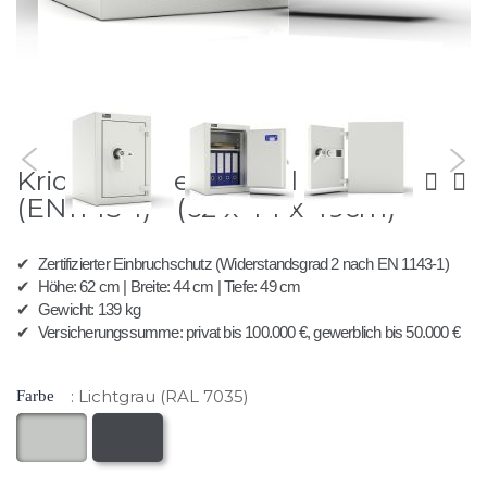
Zum
Krios 60 - Tresor Grad 2
Anfang
der
(EN1143-1) - (62 x 44 x 49cm)
Bildergalerie
springen
✔
Zertifizierter Einbruchschutz (Widerstandsgrad 2 nach EN 1143-1)
✔
Höhe: 62 cm | Breite: 44 cm | Tiefe: 49 cm
✔
Gewicht: 139 kg
✔
Versicherungssumme: privat bis 100.000 €, gewerblich bis 50.000 €
Lichtgrau (RAL 7035)
Farbe