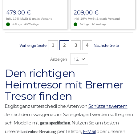
479,00 €
209,00 €
Inkl. 19% MwSt
& gratis Versand
Inkl. 19% MwSt
& gratis Versand
4-5 Werktage
4-5 Werktage
Auf Lager:
Auf Lager:
Seite
Seite
Sie lesen gerade Seite
Seite
Seite
1
2
3
4
Seite
Seite
Vorherige Seite
Nächste Seite
Anzeigen
Den richtigen
Heimtresor mit Bremer
Tresor finden
Es gibt ganz unterschiedliche Arten von
Schützenswertem
.
Je nachdem, was genau im Safe gelagert werden soll, eignen
sich Modelle mit
. Nutzen Sie am besten
ganz spezifischen
unsere
per Telefon,
E-Mail
oder unseren
kostenlose Beratung