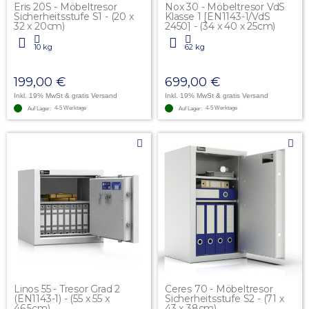
Eris 20S - Möbeltresor
Nox 30 - Möbeltresor VdS
Sicherheitsstufe S1 - (20 x
Klasse 1 [EN1143-1/VdS
32 x 20cm)
2450] - (34 x 40 x 25cm)
10 kg
62 kg
199,00 €
699,00 €
Inkl. 19% MwSt
& gratis Versand
Inkl. 19% MwSt
& gratis Versand
4-5 Werktage
4-5 Werktage
Auf Lager:
Auf Lager:
Linos 55 - Tresor Grad 2
Ceres 70 - Möbeltresor
(EN1143-1) - (55 x 55 x
Sicherheitsstufe S2 - (71 x
46,5cm)
43 x 38cm)