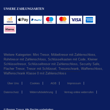
UNSERE ZAHLUNGSARTEN
Weitere Kategorien:
Mini Tresor
,
Möbeltresor mit Zahlenschloss
,
Rohrtresor mit Zahlenschloss
,
Schlüsselkasten mit Code
,
Kleiner
Schlüsseltresor
,
Schlüsseltresor mit Zahlenschloss
,
Security Safe
,
Flacher Tresor
,
Tresor mit Schlüssel
,
Tresorschrank
,
Waffenschloss
,
Waffenschrank Klasse 0 mit Zahlenschloss
Über Uns
Cookies
AGB
Impressum
Datenschutz
Widerrufsbelehrung
Vertrag online widerrufen
© Bremer Tresor. Alle Rechte vorbehalten