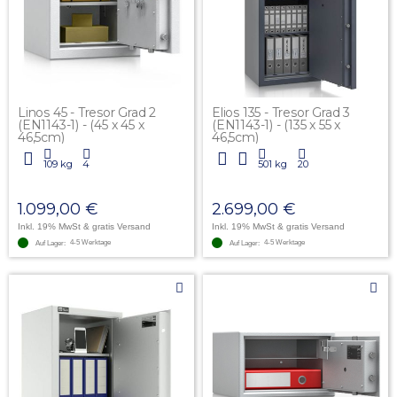
Linos 45 - Tresor Grad 2
Elios 135 - Tresor Grad 3
(EN1143-1) - (45 x 45 x
(EN1143-1) - (135 x 55 x
46,5cm)
46,5cm)
109 kg
4
501 kg
20
1.099,00 €
2.699,00 €
Inkl. 19% MwSt
& gratis Versand
Inkl. 19% MwSt
& gratis Versand
4-5 Werktage
4-5 Werktage
Auf Lager:
Auf Lager: