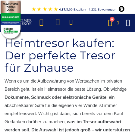
Direkt
4,87
/5,00 Exzellent
4.231 Bewertungen
zum
Inhalt
Artikel
0
Warenkorb
Heimtresor kaufen:
Der perfekte Tresor
für Zuhause
Wenn es um die Aufbewahrung von Wertsachen im privaten
Bereich geht, ist ein Heimtresor die beste Lösung. Ob wichtige
Dokumente, Schmuck oder elektronische Geräte
: ein
abschließbarer Safe für die eigenen vier Wände ist immer
empfehlenswert. Wichtig ist dabei, sich bereits vor dem Kauf
Gedanken darüber zu machen,
was im Tresor aufbewahrt
werden soll
.
Die Auswahl ist jedoch groß – wir unterstützen