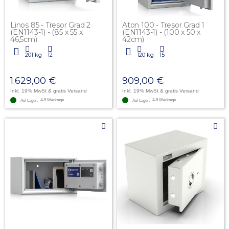
Linos 85 - Tresor Grad 2
Aton 100 - Tresor Grad 1
(EN1143-1) - (85 x 55 x
(EN1143-1) - (100 x 50 x
46,5cm)
42cm)
201 kg
12
120 kg
15
1.629,00 €
909,00 €
Inkl. 19% MwSt
& gratis Versand
Inkl. 19% MwSt
& gratis Versand
4-5 Werktage
4-5 Werktage
Auf Lager:
Auf Lager: