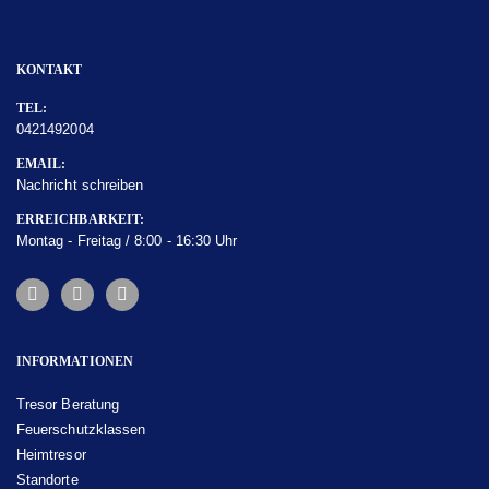
mit dieser Beständigkeit gegen Feuer sind
geeignet
für Papierdokumente, die einer Belastung bis 170
˚C standhalten
.
KONTAKT
TEL:
0421492004
EMAIL:
Nachricht schreiben
ERREICHBARKEIT:
Montag - Freitag / 8:00 - 16:30 Uhr
INFORMATIONEN
Tresor Beratung
Feuerschutzklassen
Heimtresor
Standorte