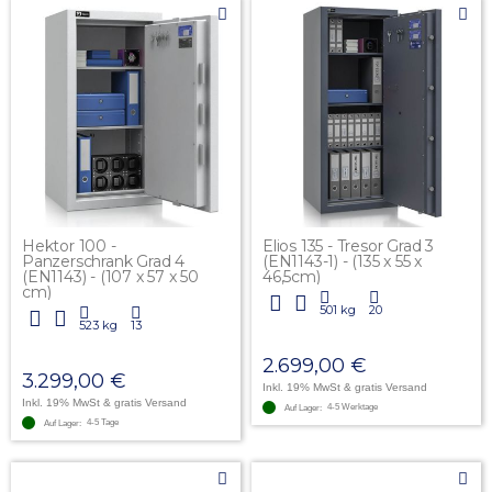
Hektor 100 -
Elios 135 - Tresor Grad 3
Panzerschrank Grad 4
(EN1143-1) - (135 x 55 x
(EN1143) - (107 x 57 x 50
46,5cm)
cm)
501 kg
20
523 kg
13
2.699,00 €
3.299,00 €
Inkl. 19% MwSt
& gratis Versand
Inkl. 19% MwSt
& gratis Versand
4-5 Werktage
Auf Lager:
4-5 Tage
Auf Lager: