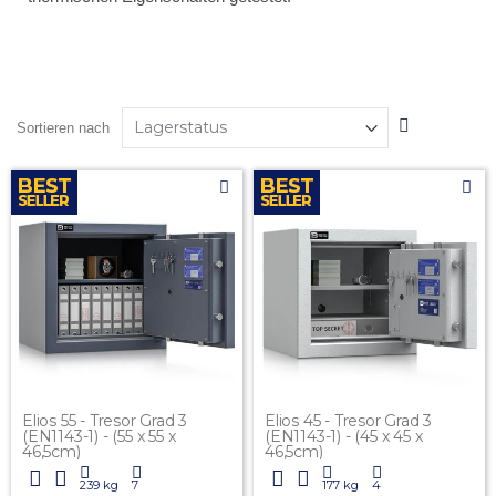
In
Sortieren nach
absteigender
Reihenfolge
Elios 55 - Tresor Grad 3
Elios 45 - Tresor Grad 3
(EN1143-1) - (55 x 55 x
(EN1143-1) - (45 x 45 x
46,5cm)
46,5cm)
239 kg
7
177 kg
4