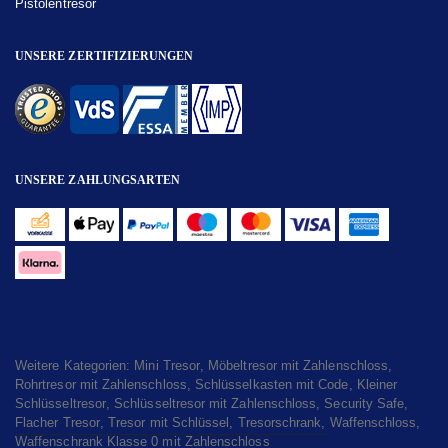
Pistolentresor
UNSERE ZERTIFIZIERUNGEN
UNSERE ZAHLUNGSARTEN
Weitere Kategorien:
Mini Tresor
,
Möbeltresor mit Zahlenschloss
,
Rohrtresor mit Zahlenschloss
,
Schlüsselkasten mit Code
,
Kleiner
Schlüsseltresor
,
Schlüsseltresor mit Zahlenschloss
,
Security Safe
,
Flacher Tresor
,
Tresor mit Schlüssel
,
Tresorschrank
,
Waffenschloss
,
Waffenschrank Klasse 0 mit Zahlenschloss