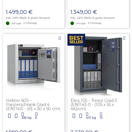
1.499,00 €
1.349,00 €
Inkl. 19% MwSt
& gratis Versand
Inkl. 19% MwSt
& gratis Versand
4-5 Werktage
4-5 Werktage
Auf Lager:
Auf Lager:
Hektor 60S -
Elios 105 - Tresor Grad 3
Panzerschrank Grad 4
(EN1143-1) - (105 x 55 x
(EN1143) - (63 x 50 x 50 cm)
46,5cm)
306 kg
6
401 kg
15