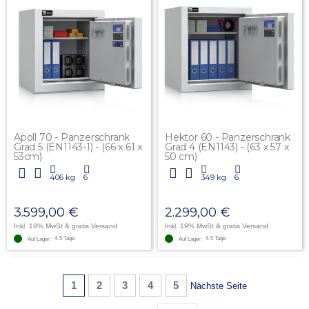
Apoll 70 - Panzerschrank
Hektor 60 - Panzerschrank
Grad 5 (EN1143-1) - (66 x 61 x
Grad 4 (EN1143) - (63 x 57 x
53cm)
50 cm)
406 kg
6
349 kg
6
3.599,00 €
2.299,00 €
Inkl. 19% MwSt
& gratis Versand
Inkl. 19% MwSt
& gratis Versand
4-5 Tage
4-5 Tage
Auf Lager:
Auf Lager:
Seite
Sie lesen gerade Seite
Seite
Seite
Seite
Seite
1
2
3
4
5
Seite
Nächste Seite