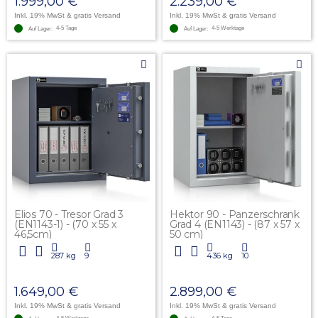
1.999,00 €
2.239,00 €
Inkl. 19% MwSt
& gratis Versand
Inkl. 19% MwSt
& gratis Versand
4-5 Tage
4-5 Werktage
Auf Lager:
Auf Lager:
Elios 70 - Tresor Grad 3
Hektor 90 - Panzerschrank
(EN1143-1) - (70 x 55 x
Grad 4 (EN1143) - (87 x 57 x
46,5cm)
50 cm)
287 kg
9
436 kg
10
1.649,00 €
2.899,00 €
Inkl. 19% MwSt
& gratis Versand
Inkl. 19% MwSt
& gratis Versand