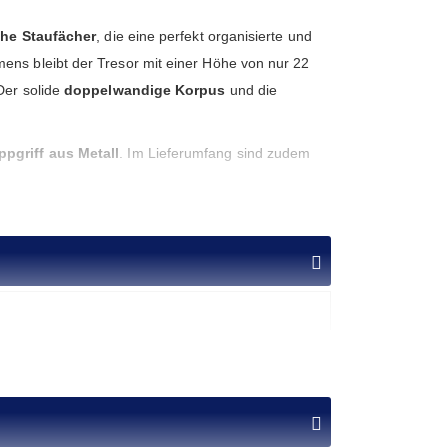
che Staufächer
, die eine perfekt organisierte und
ens bleibt der Tresor mit einer Höhe von nur 22
Der solide
doppelwandige Korpus
und die
ppgriff aus Metall
. Im Lieferumfang sind zudem
Sie haben die Wahl zwischen dem bewährten,
asic" für komfortablen, schlüssellosen Zugang. Für
attet.
is zu 65.000 € im privaten Bereich (gewerblich bis
cht die professionelle Wertigkeit dieses Premium-
hl Ordner
Fachboden
Preis