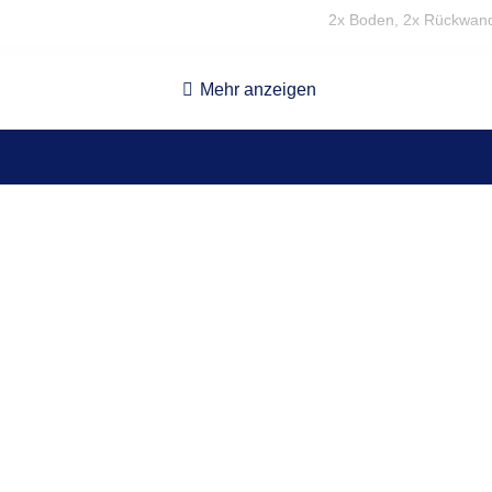
2x Boden, 2x Rückwan
Innenliegend
Mehr anzeigen
180°
Nein
6.5
1,00 €
109,00 kg
beide Seiten (Flügeltür
Klappgriff, flächenbünd
22 x 104 x 56,2
12,4 x 92,6 x 44,4