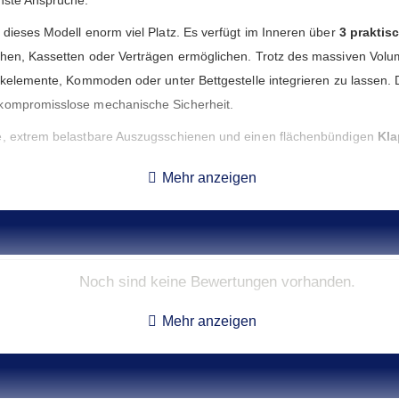
 dieses Modell enorm viel Platz. Es verfügt im Inneren über
3 praktis
chen, Kassetten oder Verträgen ermöglichen. Trotz des massiven Volum
ankelemente, Kommoden oder unter Bettgestelle integrieren zu lassen. 
 kompromisslose mechanische Sicherheit.
ge, extrem belastbare Auszugsschienen und einen flächenbündigen
Kla
halten, die zusätzlichen Platz für die Schlüsselorganisation bieten. 
Mehr anzeigen
nkl. zwei Schlüsseln) oder dem optionalen Elektronikschloss "Stellar B
 Schublade mit jeweils zwei Bohrungen in Boden und Rückwand ausgest
so 100 Ihr Eigentum mit einer attraktiven
Versicherungssumme
von b
itlose und unaufdringliche Finish in
RAL 7024 Graphitgrau
unterstrei
Noch sind keine Bewertungen vorhanden.
Mehr anzeigen
Innenmaße**
Gewicht
Volumen
Anza