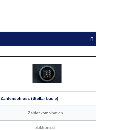
0
0
799,00 €
0
0
1.049,00 €
0
0
1.149,00 €
0
0
1.269,00 €
0
0
1.449,00 €
h gewählter Ausstattungsvariante stehen die
Zahlenschloss (Stellar basic)
Zahlenkombination
elektronisch