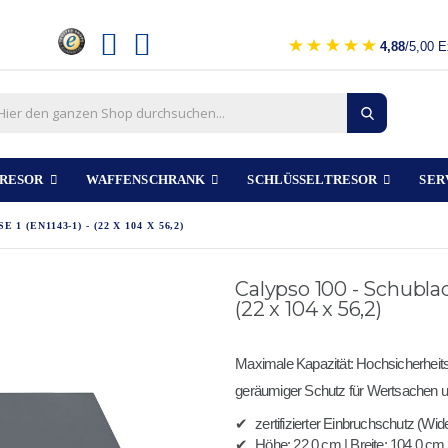
4,88
/5,00 E
RESOR
WAFFENSCHRANK
SCHLÜSSELTRESOR
SER
(EN1143-1) - (22 X 104 X 56,2)
Calypso 100 - Schublad
(22 x 104 x 56,2)
Maximale Kapazität: Hochsicherheits
geräumiger Schutz für Wertsachen
✔
zertifizierter Einbruchschutz (W
✔
Höhe: 22,0 cm | Breite: 104,0 cm 