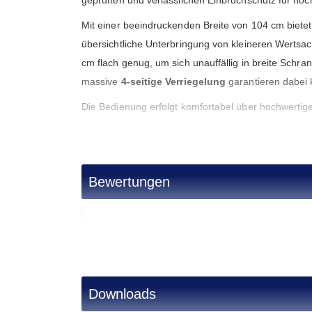
Mit einer beeindruckenden Breite von 104 cm bietet
übersichtliche Unterbringung von kleineren Wertsa
cm flach genug, um sich unauffällig in breite Schr
massive
4-seitige Verriegelung
garantieren dabei
Die Bedienung erfolgt komfortabel über hochwerti
zwei praktische Hakenleisten zur Selbstmontage ent
hochsicheren
VdS-Klasse 1 Doppelbartschloss
(i
eine fachgerechte und sichere Verankerung ist die
Bewertungen
Dank der hohen Sicherheitsklasse schützt der Calyp
zu 20.000 € bei fachgerechter Verankerung). Das ze
Modells.
Alle Modelle der Serie Calypso
Downloads
Name
Außenmaße**