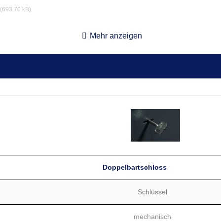
(693.70 kB)
12,4 x 43,6 x 33,2 cm
57,0 kg
0 l
Mehr anzeigen
12,4 x 72,6 x 44,4 cm
91,0 kg
0 l
12,4 x 92,6 x 44,4 cm
109,0 kg
0 l
12,4 x 127,6 x 44,4 cm
140,0 kg
0 l
12,4 x 157,6 x 44,4 cm
166,0 kg
0 l
ndmaße des Tresors, ohne Scharniere, Griffe oder Beschläge. Je nac
fe vor.
Doppelbartschloss
zgl. Platzbedarf für Transport und Aufstellort.
Schlüssel
mechanisch