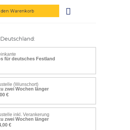
 den Warenkorb
 Deutschland:
einkante
s für deutsches Festland
stelle (Wunschort)
s zu zwei Wochen länger
00 €
telle inkl. Verankerung
s zu zwei Wochen länger
4,00 €