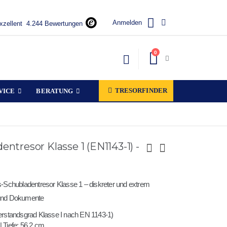
Anmelden
xzellent
4.244 Bewertungen
Artikel
0
Warenkorb
TRESORFINDER
VICE
BERATUNG
entresor Klasse 1 (EN1143-1) -
-Schubladentresor Klasse 1 – diskreter und extrem
 und Dokumente
iderstandsgrad Klasse I nach EN 1143-1)
| Tiefe: 56,2 cm