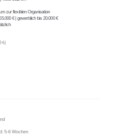
m zur flexiblen Organisation
5.000 € | gewerblich bis 20.000 €
ätzlich
24)
and
d: 5-6 Wochen