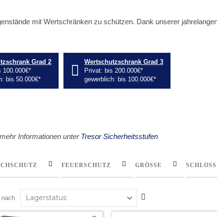
genstände mit Wertschränken zu schützen. Dank unserer jahrelangen
tzschrank Grad 2
Wertschutzschrank Grad 3
is 100.000€*
Privat: bis 200.000€*
h: bis 50.000€*
gewerblich: bis 100.000€*
ehr Informationen unter
Tresor Sicherheitsstufen
UCHSCHUTZ
FEUERSCHUTZ
GRÖSSE
SCHLOSS
In
n nach
absteigender
Reihenfolge