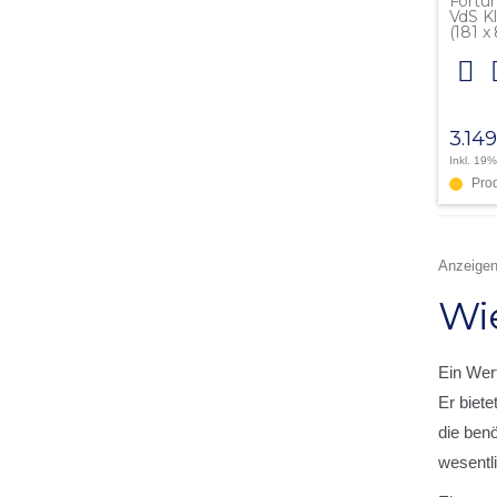
Fortu
VdS Kl
(181 x
3.14
Inkl. 19
Pro
Anzeige
Wie
Ein Wer
Er biete
die ben
wesentl