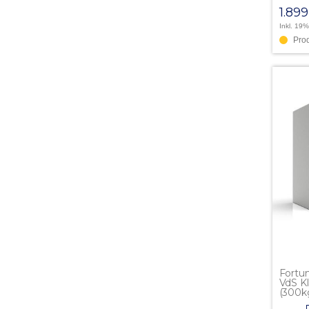
1.89
Inkl. 19
Pro
Fortun
VdS Kl
(300kg