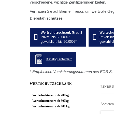
verschiedene, wichtige Zertifizierungen bieten.
Vertrauen Sie auf Bremer Tresor, um wertvolle Ge
Diebstahlschutzes
.
Wertschutzschrank Grad 1
Wertschu
Privat: bis 65.000€*
Privat: b
gewerblich: bis 20.000€*
gewerblic
Katalog anfordern
* Empfohlene Versicherungssummen des ECB-S, m
WERTSCHUTZSCHRANK
EINBR
Wertschutztresore ab 200kg
Wertschutztresore ab 300kg
Sortiere
Wertschutztresore ab 400 kg