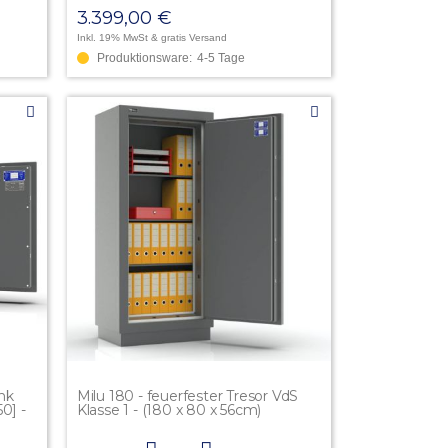
3.399,00 €
Inkl. 19% MwSt
& gratis Versand
Produktionsware:
4-5 Tage
nk
Milu 180 - feuerfester Tresor VdS
0] -
Klasse 1 - (180 x 80 x 56cm)