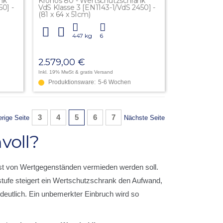
nk
Kronos 80 - Wertschutzschrank
50] -
VdS Klasse 3 [EN1143-1/VdS 2450] -
(81 x 64 x 51cm)
447 kg
6
2.579,00 €
Inkl. 19% MwSt
& gratis Versand
Produktionsware:
5-6 Wochen
e
Seite
Seite
Sie lesen gerade Seite
Seite
Seite
3
4
5
6
7
Seite
erige Seite
Nächste Seite
voll?
lust von Wertgegenständen vermieden werden soll.
stufe steigert ein Wertschutzschrank den Aufwand,
deutlich. Ein unbemerkter Einbruch wird so