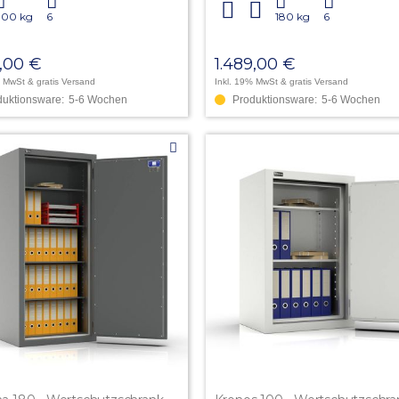
300 kg
6
180 kg
6
9,00 €
1.489,00 €
% MwSt
& gratis Versand
Inkl. 19% MwSt
& gratis Versand
duktionsware:
5-6 Wochen
Produktionsware:
5-6 Wochen