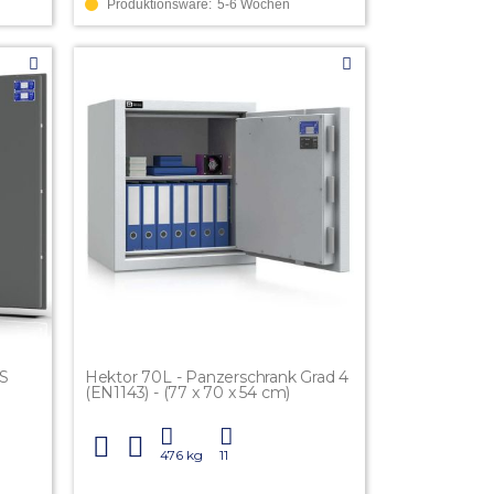
Produktionsware:
5-6 Wochen
dS
Hektor 70L - Panzerschrank Grad 4
(EN1143) - (77 x 70 x 54 cm)
476 kg
11