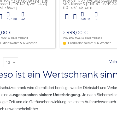
na 180 - Wertschutzschrank
Kronos 100 - Wertschutzschra
asse 1 [EN1143-1/VdS 2450] -
VdS Klasse 3 [EN1143-1/VdS 24
 81 x 55cm)
(101 x 64 x 51cm)
424 kg
32
536 kg
12
9,00 €
2.999,00 €
% MwSt
& gratis Versand
Inkl. 19% MwSt
& gratis Versand
duktionsware:
5-6 Wochen
Produktionsware:
5-6 Wochen
Seit
Seite
Vorh
n
so ist ein Wertschrank sinn
tschutzschrank wird überall dort benötigt, wo der Diebstahl und Ver
t eine
ausgesprochen sichere Unterbringung
. Je nach Sicherheits
ötigte Zeit und die Geräuschentwicklung bei einem Aufbruchsversuch 
ich unwahrscheinlicher.