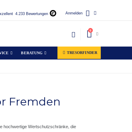
Anmelden
xzellent
4.233 Bewertungen
Artikel
0
Warenkorb
TRESORFINDER
VICE
BERATUNG
or Fremden
ie hochwertige Wertschutzschränke, die