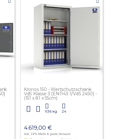
rank
Kronos 150 - Wertschutzschrank
50]
VdS Klasse 3 [EN1143-1/VdS 2450] -
(151 x 81 x 55cm)
936 kg
24
4.619,00 €
Inkl. 19% MwSt
& gratis Versand