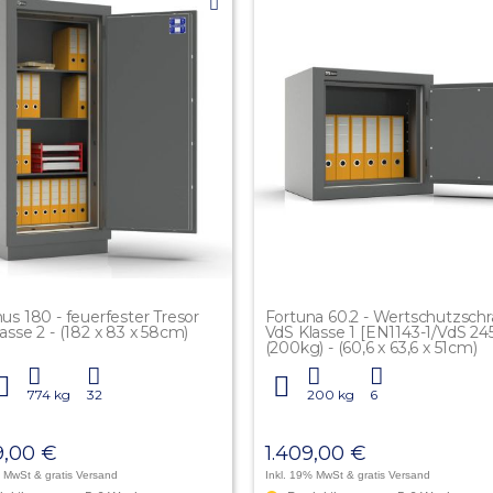
us 180 - feuerfester Tresor
Fortuna 60.2 - Wertschutzsch
asse 2 - (182 x 83 x 58cm)
VdS Klasse 1 [EN1143-1/VdS 24
(200kg) - (60,6 x 63,6 x 51cm)
774 kg
32
200 kg
6
9,00 €
1.409,00 €
% MwSt
& gratis Versand
Inkl. 19% MwSt
& gratis Versand