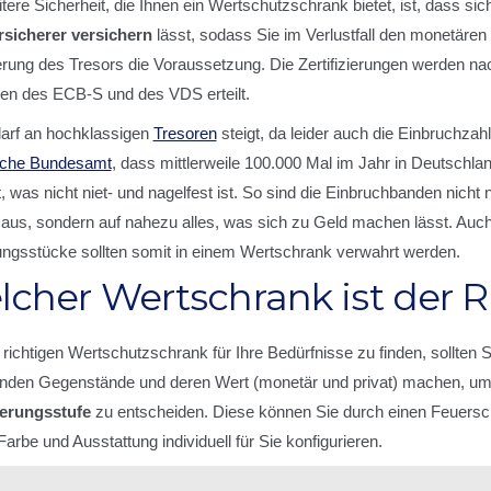
tere Sicherheit, die Ihnen ein Wertschutzschrank bietet, ist, dass sic
sicherer versichern
lässt, sodass Sie im Verlustfall den monetären
ierung des Tresors die Voraussetzung. Die Zertifizierungen werden nac
llen des ECB-S und des VDS erteilt.
arf an hochklassigen
Tresoren
steigt, da leider auch die Einbruchza
ische Bundesamt
, dass mittlerweile 100.000 Mal im Jahr in Deutschl
t, was nicht niet- und nagelfest ist. So sind die Einbruchbanden nic
aus, sondern auf nahezu alles, was sich zu Geld machen lässt. Auch 
ungsstücke sollten somit in einem Wertschrank verwahrt werden.
cher Wertschrank ist der R
ichtigen Wertschutzschrank für Ihre Bedürfnisse zu finden, sollten 
nden Gegenstände und deren Wert (monetär und privat) machen, um 
erungsstufe
zu entscheiden. Diese können Sie durch einen Feuerschu
arbe und Ausstattung individuell für Sie konfigurieren.