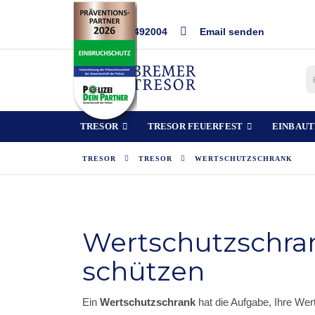
Direkt
0421/492004
Email senden
zum
Inhalt
TRESOR
TRESOR FEUERFEST
EINBAUT
TRESOR
TRESOR
WERTSCHUTZSCHRANK
Wertschutzschra
schützen
Ein
Wertschutzschrank
hat die Aufgabe, Ihre Wer