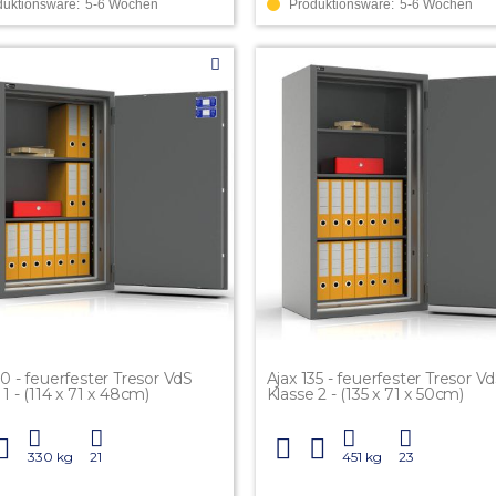
duktionsware:
5-6 Wochen
Produktionsware:
5-6 Wochen
10 - feuerfester Tresor VdS
Ajax 135 - feuerfester Tresor V
 1 - (114 x 71 x 48cm)
Klasse 2 - (135 x 71 x 50cm)
330 kg
21
451 kg
23