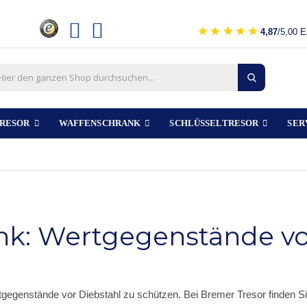
4,87
/5,00 E
RESOR
WAFFENSCHRANK
SCHLÜSSELTRESOR
SER
nk: Wertgegenstände v
tgegenstände vor Diebstahl zu schützen. Bei Bremer Tresor finden S