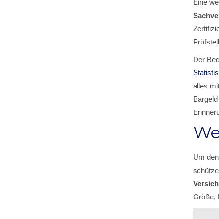
Eine wei
Sachver
Zertifiz
Prüfste
Der Bed
Statist
alles mi
Bargeld 
Erinner
Wel
Um den r
schütze
Versich
Größe, F