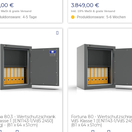
9,00 €
3.849,00 €
% MwSt
& gratis Versand
Inkl. 19% MwSt
& gratis Versand
duktionsware:
4-5 Tage
Produktionsware:
5-6 Wochen
a 80.3 - Wertschutzschrank
Fortuna 80 - Wertschutzschra
asse 1 [EN1143-1/VdS 2450]
VdS Klasse 1 [EN1143-1/VdS 245
) - (81 x 64 x 51cm)
(81 x 64 x 51cm)