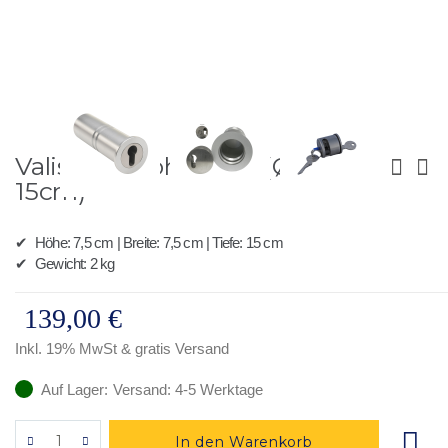
Zum
Valis 7.5 - Rohrtresor (Ø7,5 x
Anfang
der
15cm)
Bildergalerie
springen
✔
Höhe: 7,5 cm | Breite: 7,5 cm | Tiefe: 15 cm
✔
Gewicht: 2 kg
139,00 €
Inkl. 19% MwSt
& gratis Versand
Auf Lager:
Versand: 4-5 Werktage
In den Warenkorb