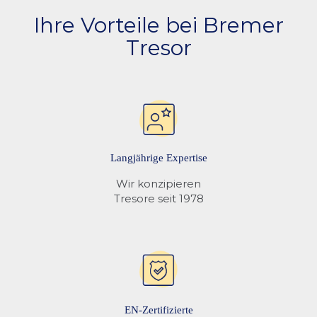
anbietet. Mit der Valis setzen Sie auf
Qualität
,
Sicherheit
und
Ihre Vorteile bei Bremer
umfassenden Schutz für Ihre wertvollsten Besitztümer.
Tresor
Langjährige Expertise
Wir konzipieren
Tresore seit 1978
EN-Zertifizierte