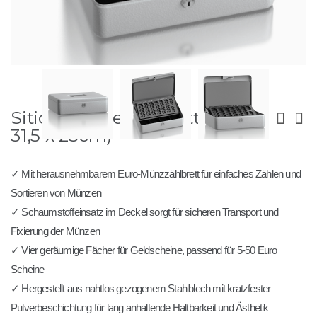
Zum
Sitios 30 - Geldkassette (9,5 x
Anfang
der
31,5 x 23cm)
Bildergalerie
springen
✓ Mit herausnehmbarem Euro-Münzzählbrett für einfaches Zählen und
Sortieren von Münzen
✓ Schaumstoffeinsatz im Deckel sorgt für sicheren Transport und
Fixierung der Münzen
✓ Vier geräumige Fächer für Geldscheine, passend für 5-50 Euro
Scheine
✓ Hergestellt aus nahtlos gezogenem Stahlblech mit kratzfester
Pulverbeschichtung für lang anhaltende Haltbarkeit und Ästhetik