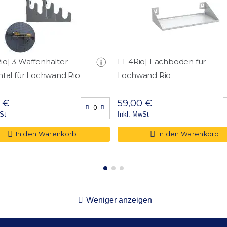
o| 3 Waffenhalter
F1-4Rio| Fachboden für
ntal für Lochwand Rio
Lochwand Rio
 €
59,00 €
St
Inkl. MwSt
In den Warenkorb
In den Warenkorb
Weniger anzeigen