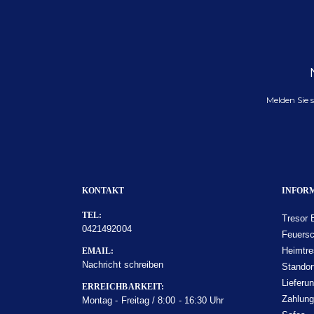
Melden Sie 
KONTAKT
INFOR
TEL:
Tresor 
0421492004
Feuersc
Heimtre
EMAIL:
Nachricht schreiben
Standor
Lieferu
ERREICHBARKEIT:
Zahlun
Montag - Freitag / 8:00 - 16:30 Uhr