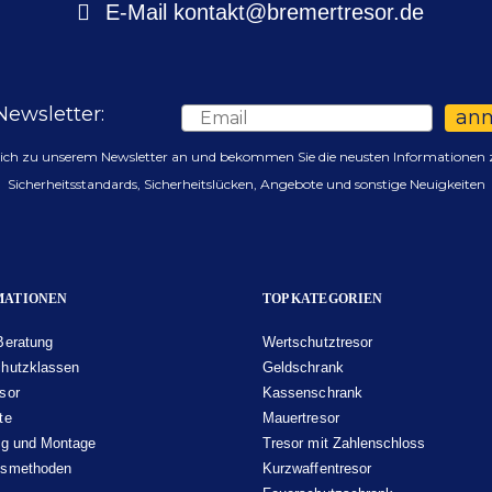
E-Mail
kontakt@bremertresor.de
Newsletter:
Email
an
sich zu unserem Newsletter an und bekommen Sie die neusten Informationen 
Sicherheitsstandards, Sicherheitslücken, Angebote und sonstige Neuigkeiten
MATIONEN
TOP KATEGORIEN
Beratung
Wertschutztresor
hutzklassen
Geldschrank
sor
Kassenschrank
te
Mauertresor
ng und Montage
Tresor mit Zahlenschloss
gsmethoden
Kurzwaffentresor