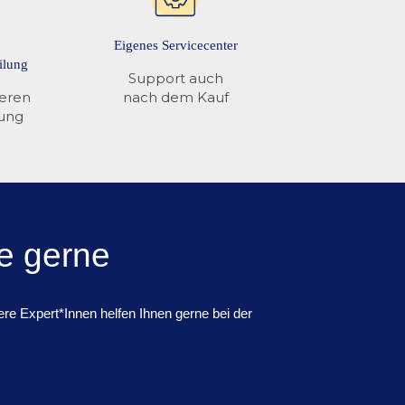
Eigenes Servicecenter
ilung
Support auch
ieren
nach dem Kauf
rung
e gerne
re Expert*Innen helfen Ihnen gerne bei der