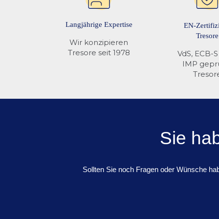
Langjährige Expertise
EN-Zertifiz
Tresore
Wir konzipieren
Tresore seit 1978
VdS, ECB-S
IMP gepr
Tresor
Sie ha
Sollten Sie noch Fragen oder Wünsche habe