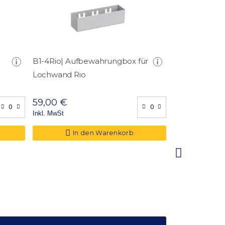
B1-4Rio| Aufbewahrungbox für
B2-4Rio | A
Lochwand Rio
mit Lochsyst
Rio
59,00 €
59,00 €
Inkl. MwSt
Inkl. MwSt
In den Warenkorb
In