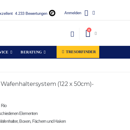
Anmelden
xzellent
4.233 Bewertungen
Artikel
0
Warenkorb
TRESORFINDER
VICE
BERATUNG
 Wafenhaltersystem (122 x 50cm)-
 Rio
rschiedenen Elementen
Wafenhalter, Boxen, Fächern und Haken