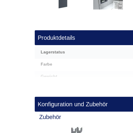
Zum
Anfang
der
Produktdetails
Bildergalerie
springen
Mehr
Lagerstatus
Informationen
Farbe
Gewicht
Außenmaße (HxBxT) in cm
Konfiguration und Zubehör
Zubehör