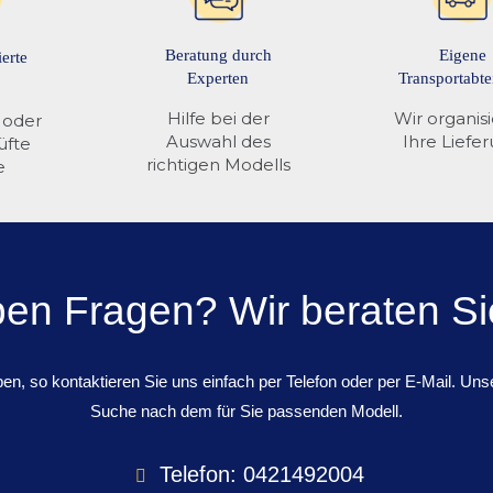
Beratung durch
Eigene
ierte
Experten
Transportabte
Hilfe bei der
Wir organis
 oder
Auswahl des
Ihre Liefe
üfte
richtigen Modells
e
ben Fragen? Wir beraten Si
n, so kontaktieren Sie uns einfach per Telefon oder per E-Mail. Unse
Suche nach dem für Sie passenden Modell.
Telefon: 0421492004