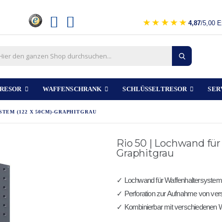
4,87
/5,00 E
RESOR
WAFFENSCHRANK
SCHLÜSSELTRESOR
SER
TEM (122 X 50CM)-GRAPHITGRAU
Rio 50 | Lochwand für
Graphitgrau
✓ Lochwand für Waffenhaltersystem
✓ Perforation zur Aufnahme von ve
✓ Kombinierbar mit verschiedenen 