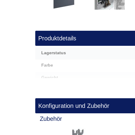
Zum
Anfang
der
Produktdetails
Bildergalerie
springen
Mehr
Lagerstatus
Informationen
Farbe
Gewicht
Außenmaße (HxBxT) in cm
Konfiguration und Zubehör
Zubehör