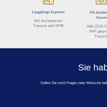
Langjährige Expertise
EN-Zertifiz
Tresore
Wir konzipieren
Tresore seit 1978
VdS, ECB-S
IMP gepr
Tresor
Sie ha
Sollten Sie noch Fragen oder Wünsche habe