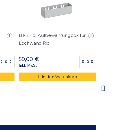
B1-4Rio| Aufbewahrungbox für
B2-4Rio | A
Lochwand Rio
mit Lochsyst
Rio
59,00 €
59,00 €
Inkl. MwSt
Inkl. MwSt
In den Warenkorb
In