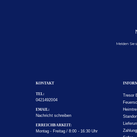
Melden Sie 
KONTAKT
INFOR
TEL:
Tresor 
0421492004
Feuersc
Heimtre
EMAIL:
Nachricht schreiben
Standor
Lieferu
ERREICHBARKEIT:
Zahlun
Montag - Freitag / 8:00 - 16:30 Uhr