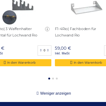
o| 3 Waffenhalter
F1-4Rio| Fachboden für
ntal für Lochwand Rio
Lochwand Rio
 €
59,00 €
St
Inkl. MwSt
In den Warenkorb
In den Warenkorb
Weniger anzeigen