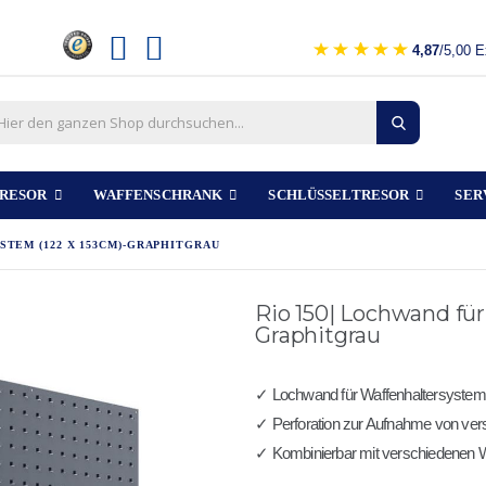
4,87
/5,00 E
RESOR
WAFFENSCHRANK
SCHLÜSSELTRESOR
SER
STEM (122 X 153CM)-GRAPHITGRAU
Rio 150| Lochwand für
Graphitgrau
✓ Lochwand für Waffenhaltersystem
✓ Perforation zur Aufnahme von ve
✓ Kombinierbar mit verschiedenen 