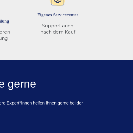
Eigenes Servicecenter
ilung
Support auch
ieren
nach dem Kauf
rung
e gerne
re Expert*Innen helfen Ihnen gerne bei der