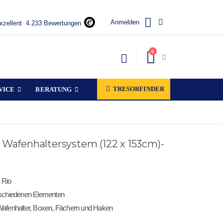
Anmelden
xzellent
4.233 Bewertungen
Artikel
0
Warenkorb
TRESORFINDER
VICE
BERATUNG
 Wafenhaltersystem (122 x 153cm)-
 Rio
rschiedenen Elementen
Wafenhalter, Boxen, Fächern und Haken