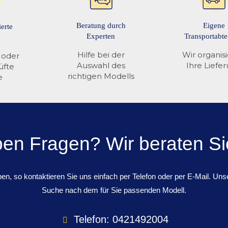
Beratung durch
Eigene
ierte
Experten
Transportabte
Hilfe bei der
Wir organis
 oder
Auswahl des
Ihre Liefe
üfte
richtigen Modells
e
ben Fragen? Wir beraten Si
n, so kontaktieren Sie uns einfach per Telefon oder per E-Mail. Unse
Suche nach dem für Sie passenden Modell.
Telefon: 0421492004