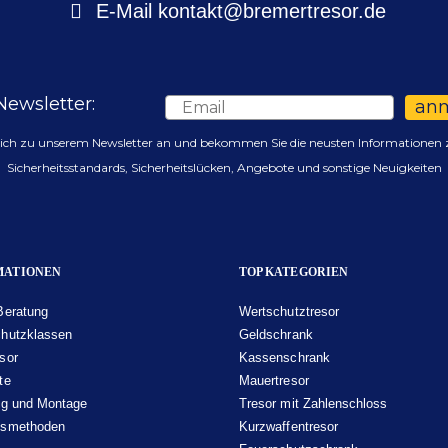
E-Mail
kontakt@bremertresor.de
Newsletter:
Email
an
sich zu unserem Newsletter an und bekommen Sie die neusten Informationen 
Sicherheitsstandards, Sicherheitslücken, Angebote und sonstige Neuigkeiten
MATIONEN
TOP KATEGORIEN
Beratung
Wertschutztresor
hutzklassen
Geldschrank
sor
Kassenschrank
te
Mauertresor
ng und Montage
Tresor mit Zahlenschloss
gsmethoden
Kurzwaffentresor