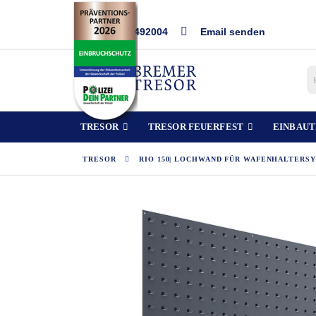
Direkt
0421/492004
Email senden
zum
Inhalt
TRESOR
TRESOR FEUERFEST
EINBAUT
TRESOR
RIO 150| LOCHWAND FÜR WAFENHALTERSY
Zum
Ende
der
Bildergalerie
springen