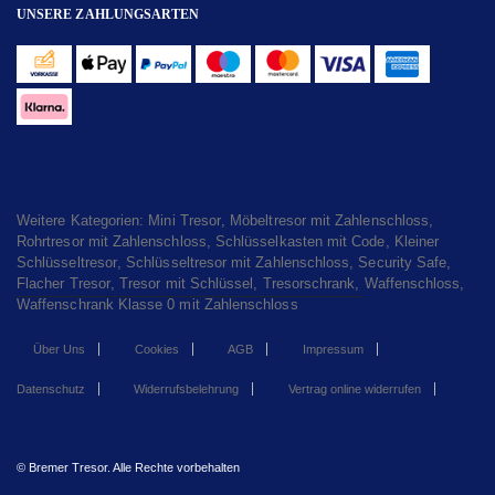
UNSERE ZAHLUNGSARTEN
Weitere Kategorien:
Mini Tresor
,
Möbeltresor mit Zahlenschloss
,
Rohrtresor mit Zahlenschloss
,
Schlüsselkasten mit Code
,
Kleiner
Schlüsseltresor
,
Schlüsseltresor mit Zahlenschloss
,
Security Safe
,
Flacher Tresor
,
Tresor mit Schlüssel
,
Tresorschrank
,
Waffenschloss
,
Waffenschrank Klasse 0 mit Zahlenschloss
Über Uns
Cookies
AGB
Impressum
Datenschutz
Widerrufsbelehrung
Vertrag online widerrufen
© Bremer Tresor. Alle Rechte vorbehalten