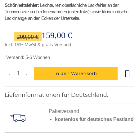
Schönheitsfehler:
Leichte, rein oberflächliche Lackfehler an der
Türinnenseite und im Innenrahmen (unten links) sowie kleine optische
Lackmängel an den Ecken der Unterseite.
159,00 €
Sonderangebot
209,00 €
Inkl. 19% MwSt
& gratis Versand
Versand: 5-6 Wochen
In den Warenkorb
Lieferinformationen für Deutschland:
Paketversand
kostenlos für deutsches Festland