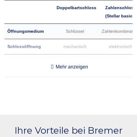
Doppelbartschloss
Zahlenschloss
(Stellar basic)
Öffnungsmedium
Schlüssel
Zahlenkombinatio
Schlossöffnung
mechanisch
elektronisch
Länge Zahlencode
-
6 (Master 7)
Mehr anzeigen
Anzahl Benutzer
-
1(+ 1 Supercode
Warnung vor leerer
-
✅
Batterie
Zertifizierung
✅
✅
(Unterzogene
Ihre Vorteile bei Bremer
Aufbruchversuche)