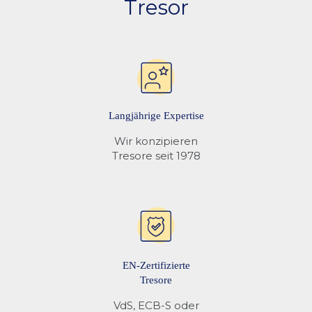
Tresor
Notbestromung
❌
✅
(wenn Batterie
leer)
Langjährige Expertise
Mehr Informationen finden Sie unter
Tresor Schlösser
Wir konzipieren
Tresore seit 1978
EN-Zertifizierte
Tresore
VdS, ECB-S oder