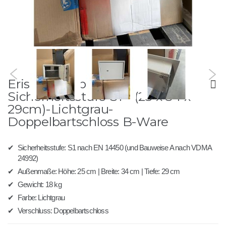
Zum
Eris 25 - Möbeltresor
Anfang
der
Sicherheitsstufe S1 - (25 x 34 x
Bildergalerie
29cm)-Lichtgrau-
springen
Doppelbartschloss B-Ware
✔
Sicherheitsstufe: S1 nach EN 14450 (und Bauweise A nach VDMA
24992)
✔
Außenmaße: Höhe: 25 cm | Breite: 34 cm | Tiefe: 29 cm
✔
Gewicht: 18 kg
✔
Farbe: Lichtgrau
✔
Verschluss: Doppelbartschloss