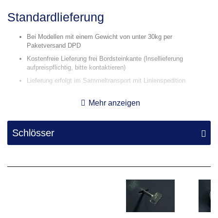
Standardlieferung
Bei Modellen mit einem Gewicht von unter 30kg per
Paketversand DPD
Kostenfreie Lieferung frei Bordsteinkante (Insellieferung
aufpreispflichtig, bitte kontaktieren)
Lieferung erfolgt im Sammeltransport mit Linienspedition
Die Lieferung erfolgt als Stückgut täglich von Montag bis Freitag
Mehr anzeigen
Lieferung an den Wunschort
Schlösser
Lieferung erfolgt durch unser hauseigenes Transportteam oder
durch eine fachmännisch ausgestattete Partnerspedition
Transport und Aufstellung an den gewünschten Aufstellort, sofern
möglich
Inklusive Stufentransport (Keller oder Obergeschoss), wenn es
der Transportweg entsprechend belastbar und geeignet ist
Handling durch 2-Mann Team mit modernsten Transportgeräten
Kurze Einführung in die Benutzung des Tresors