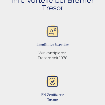
Ihre Vorteile bei Bremer
Tresor
Warnung vor leerer Batterie
-
Zertifizierung (Unterzogene
✅
Aufbruchversuche)
Notbestromung (wenn
-
Batterie leer)
Langjährige Expertise
Wir konzipieren
Öffnungsverzögerung
❌
Tresore seit 1978
(DGVU-tauglich)
Anlegen mehrerer Benutzer
❌
4-Augen-Prinzip
❌
EN-Zertifizierte
stiller Alarm
❌
Tresore