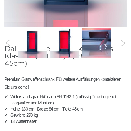
Zum
Dalia - Waffenschrank mit Glas
Anfang
der
Klasse 0 (EN1143) - (180 x 84 x
Bildergalerie
45cm)
springen
Premium Glaswaffenschrank. Für weitere Ausführungen kontaktieren
Sie uns gerne!
✔
Widerstandsgrad N/0 nach EN 1143-1 (zulässig für unbegrenzt
Langwaffen und Munition)
✔
Höhe: 180 cm | Breite: 84 cm | Tiefe: 45 cm
✔
Gewicht: 270 kg
✔
13 Waffenhalter