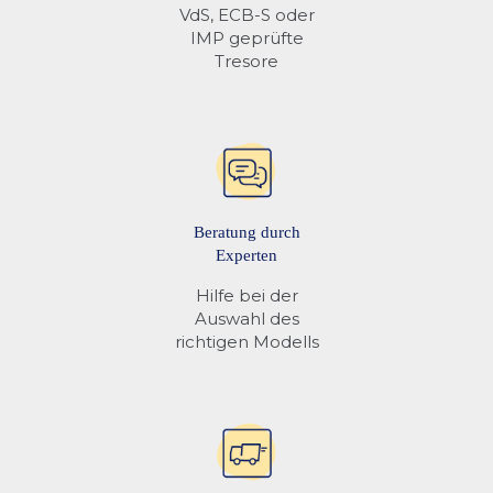
VdS, ECB-S oder
IMP geprüfte
Tresore
Anschluss an
❌
Alarmanlage/Sichrheitsystm
Auslesbares
❌
Öffnungsprotokoll
Beratung durch
Experten
Hilfe bei der
Auswahl des
richtigen Modells
Mehr Informationen finden Sie unter
Tresor Schlösser