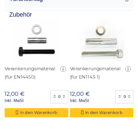
unbegrenzt Munition
Zubehör
Glastür, abgegrenztes Staufach, absperrbares
Innenfach
Zahlenschloss mit Notschlüssel
Verankerungsmaterial
Verankerungsmaterial
(für EN14450)
(für EN1143-1)
12,00 €
12,00 €
Inkl. MwSt
Inkl. MwSt
In den Warenkorb
In den Warenkorb