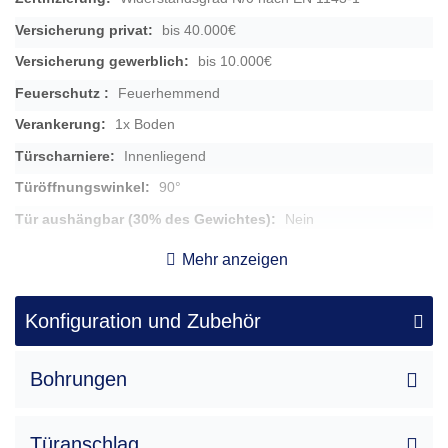
bis 40.000€
bis 10.000€
Feuerhemmend
1x Boden
Innenliegend
90°
Nein
9,5cm
Mehr anzeigen
rechts
Klappgriff aus Kunststoff, 1,2 cm vorstehend
Konfiguration und Zubehör
270,00 kg
Bohrungen
180 x 84 x 45
0,00 Stk.
13
Türanschlag